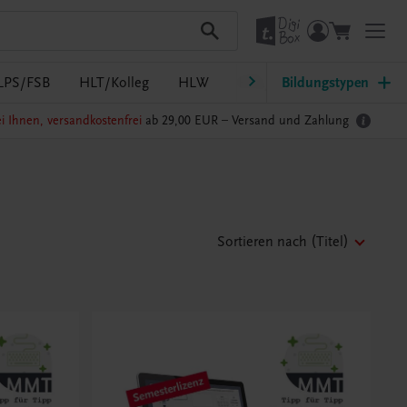
LPS/FSB
HLT/Kolleg
HLW
HTL/FS
Bildungstypen
LW/LWBF
i Ihnen, versandkostenfrei
ab 29,00 EUR –
Versand und Zahlung
Sortieren nach
(Titel)