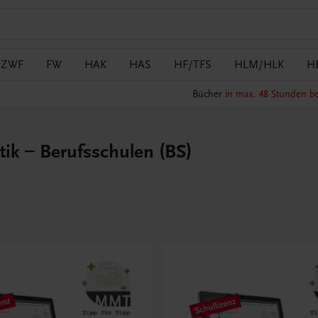
/ZWF
FW
HAK
HAS
HF/TFS
HLM/HLK
H
Bücher
in max. 48 Stunden be
ik – Berufsschulen (BS)
e