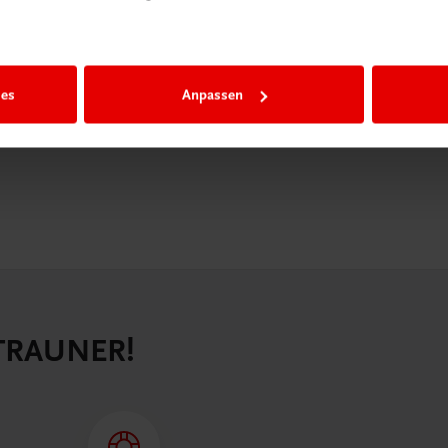
igiBox eine
n als
n.
ies
Anpassen
 TRAUNER!