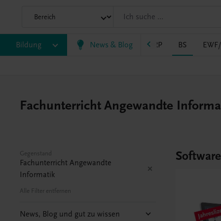
Bildung
VS
AHS
BAFEP/BASOP
News & Blog
BRP
BS
EWF
Fachunterricht Angewandte Informat
Softwar
Gegenstand
Fachunterricht Angewandte
Informatik
Alle Filter entfernen
News, Blog und gut zu wissen