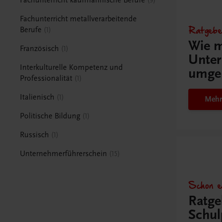
9
Fachunterricht metallverarbeitende
Ratgebe
Berufe
1
Wie m
Französisch
1
Unter
Interkulturelle Kompetenz und
umge
Professionalität
1
Italienisch
1
Mehr
Politische Bildung
1
Russisch
1
Unternehmerführerschein
15
Schon e
Ratge
Schul