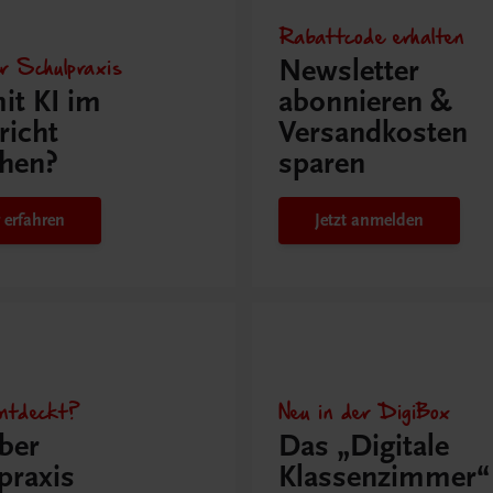
Rabattcode erhalten
r Schulpraxis
Newsletter
it KI im
abonnieren &
richt
Versandkosten
hen?
sparen
 erfahren
Jetzt anmelden
ntdeckt?
Neu in der DigiBox
ber
Das „Digitale
praxis
Klassenzimmer“