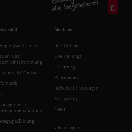
iversität
Akademie
Fertigungswirtschaft/Logistik
Ihre Vorteile
rauen- und
Live-Trainings
eschlechterforschung
E-Learning
esundheit/Medizin
Printmedien
nformatik
Individuelle Lösungen
us
Erfolgsstorys
anagement +
News
nternehmensführung
ädagogik/Bildung
alle anzeigen