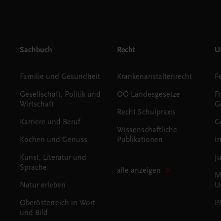
Sachbuch
Recht
Un
Familie und Gesundheit
Krankenanstaltenrecht
Gesellschaft, Politik und
OÖ Landesgesetze
F
Wirtschaft
G
Recht Schulpraxis
Karriere und Beruf
G
Wissenschaftliche
Kochen und Genuss
Publikationen
I
Kunst, Literatur und
J
Sprache
alle anzeigen
M
Natur erleben
U
Oberösterreich in Wort
P
und Bild