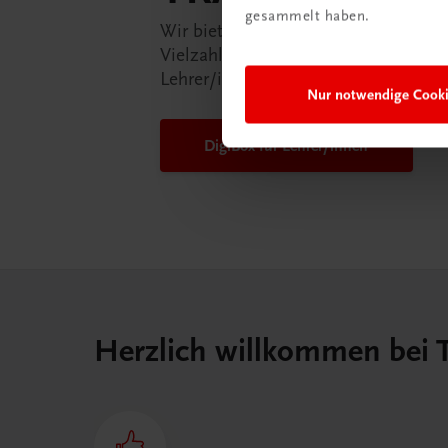
gesammelt haben.
Wir bieten Ihnen in der TRAUNER-D
Vielzahl an Services an, die Ihr Lebe
Lehrer/in ein Stück einfacher mache
Nur notwendige Cook
DigiBox für Lehrer/innen
Herzlich willkommen bei