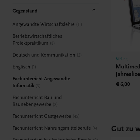
Gegenstand
Angewandte Wirtschaftslehre
11
Betriebswirtschaftliches
Projektpraktikum
8
Deutsch und Kommunikation
2
Bildung
Multimed
Englisch
1
Jahresliz
Fachunterricht Angewandte
€ 6,00
Informatik
3
Fachunterricht Bau und
Baunebengewerbe
2
Fachunterricht Gastgewerbe
45
Gut zu w
Fachunterricht Nahrungsmittelberufe
4
Fachunterricht kaufmännische Berufe