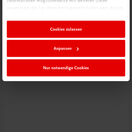
Informationen möglicherweise mit weiteren Daten
zusammen, die Sie ihnen bereitgestellt haben oder die sie
im Rahmen Ihrer Nutzung der Dienste gesammelt haben.
Neu zur DigiBox
Cookies zulassen
Videos mit
Tipps & Tricks
Anpassen
Mehr dazu
Nur notwendige Cookies