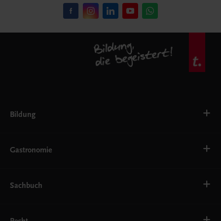
Bildung
VS
AHS
Gastronomie
BAFEP/BASOP
BRP
BS
Bäckerei
EWF/ZWF
Getränke
Sachbuch
FW
Hotelmanagement
Konditorei und Patisserie
Küche
Familie und Gesundheit
Service
Gesellschaft, Politik und Wirtschaft