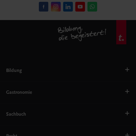
Bildung
VS
AHS
Gastronomie
BAFEP/BASOP
BRP
BS
Bäckerei
EWF/ZWF
Getränke
Sachbuch
FW
Hotelmanagement
Konditorei und Patisserie
Küche
Familie und Gesundheit
Service
Gesellschaft, Politik und Wirtschaft