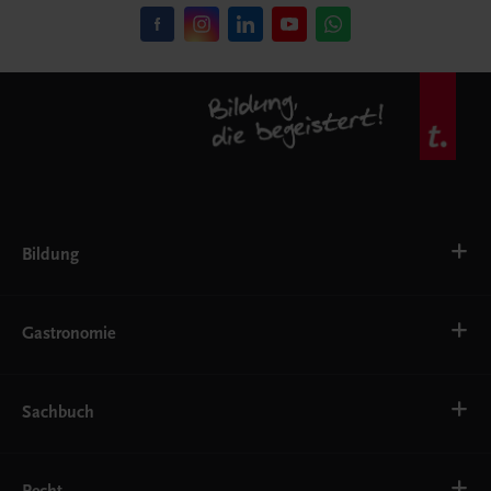
Bildung
VS
AHS
Gastronomie
BAFEP/BASOP
BRP
BS
Bäckerei
EWF/ZWF
Getränke
Sachbuch
FW
Hotelmanagement
Konditorei und Patisserie
Küche
Familie und Gesundheit
Service
Gesellschaft, Politik und Wirtschaft