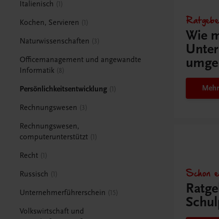
Italienisch
1
Ratgebe
Kochen, Servieren
1
Wie m
Naturwissenschaften
3
Unter
umge
Officemanagement und angewandte
Informatik
8
Mehr
Persönlichkeitsentwicklung
1
Rechnungswesen
3
Rechnungswesen,
computerunterstützt
1
Recht
1
Schon e
Russisch
1
Ratge
Unternehmerführerschein
15
Schul
Volkswirtschaft und