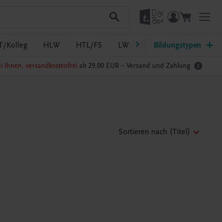
T/Kolleg
HLW
HTL/FS
LW/LWBF
Bildungstypen
MS/ASO
Pf
i Ihnen, versandkostenfrei
ab 29,00 EUR –
Versand und Zahlung
Sortieren nach
(Titel)