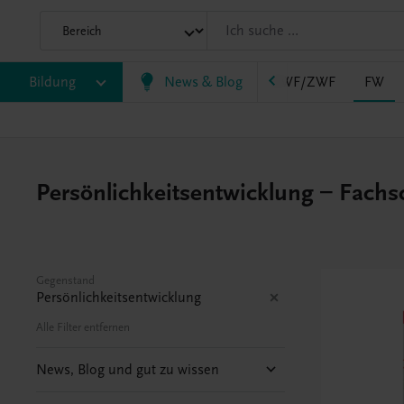
AHS
Bildung
BAFEP/BASOP
News & Blog
BRP
BS
EWF/ZWF
FW
Persönlichkeitsentwicklung – Fachsc
Gegenstand
Persönlichkeitsentwicklung
Alle Filter entfernen
News, Blog und gut zu wissen