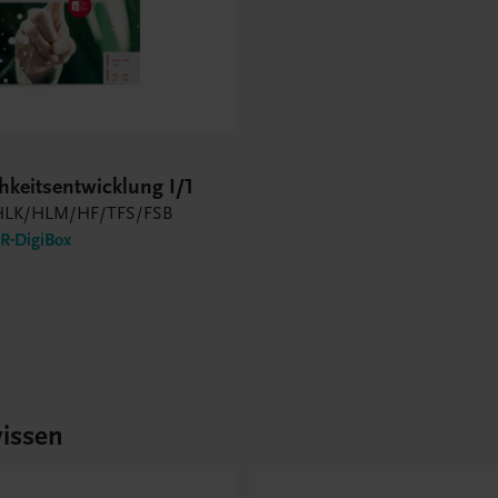
hkeitsentwicklung I/1
LK/HLM/HF/TFS/FSB
-DigiBox
issen