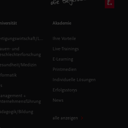
iversität
Akademie
Fertigungswirtschaft/Logistik
Ihre Vorteile
rauen- und
Live-Trainings
eschlechterforschung
E-Learning
esundheit/Medizin
Printmedien
nformatik
Individuelle Lösungen
us
Erfolgsstorys
anagement +
News
nternehmensführung
ädagogik/Bildung
alle anzeigen