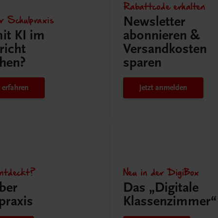
Rabattcode erhalten
r Schulpraxis
Newsletter
it KI im
abonnieren &
richt
Versandkosten
hen?
sparen
 erfahren
Jetzt anmelden
ntdeckt?
Neu in der DigiBox
ber
Das „Digitale
praxis
Klassenzimmer“