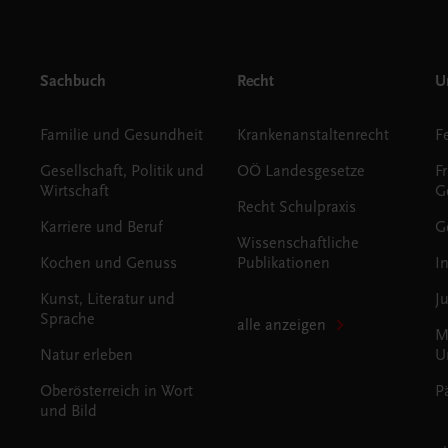
Sachbuch
Recht
Un
Familie und Gesundheit
Krankenanstaltenrecht
Gesellschaft, Politik und
OÖ Landesgesetze
F
Wirtschaft
G
Recht Schulpraxis
Karriere und Beruf
G
Wissenschaftliche
Kochen und Genuss
Publikationen
I
Kunst, Literatur und
J
Sprache
alle anzeigen
M
Natur erleben
U
Oberösterreich in Wort
P
und Bild