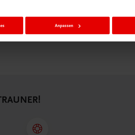
igiBox eine
n als
n.
ies
Anpassen
 TRAUNER!