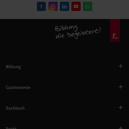
Bildung
VS
AHS
Gastronomie
BAFEP/BASOP
BRP
BS
Bäckerei
EWF/ZWF
Getränke
Sachbuch
FW
Hotelmanagement
Konditorei und Patisserie
Küche
Familie und Gesundheit
Service
Gesellschaft, Politik und Wirtschaft