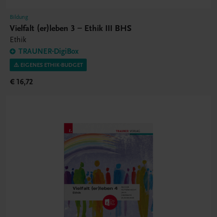
Bildung
Vielfalt (er)leben 3 – Ethik III BHS
Ethik
TRAUNER-DigiBox
⚠️ EIGENES ETHIK-BUDGET
€ 16,72