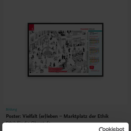
Bildung
Poster: Vielfalt (er)leben – Marktplatz der Ethik
Ethik für die Oberstufe