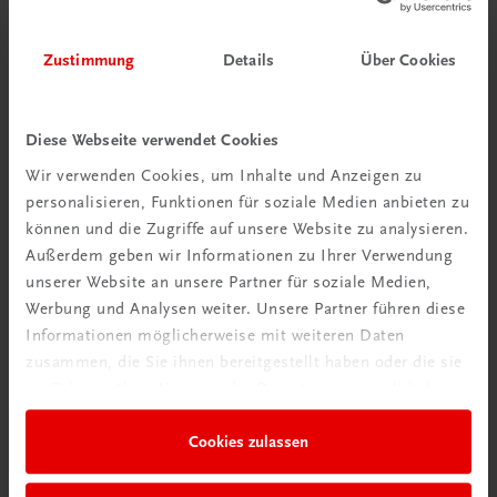
€ 15,00
Zustimmung
Details
Über Cookies
Diese Webseite verwendet Cookies
Gut zu wissen
Wir verwenden Cookies, um Inhalte und Anzeigen zu
personalisieren, Funktionen für soziale Medien anbieten zu
können und die Zugriffe auf unsere Website zu analysieren.
Außerdem geben wir Informationen zu Ihrer Verwendung
unserer Website an unsere Partner für soziale Medien,
Werbung und Analysen weiter. Unsere Partner führen diese
Informationen möglicherweise mit weiteren Daten
zusammen, die Sie ihnen bereitgestellt haben oder die sie
im Rahmen Ihrer Nutzung der Dienste gesammelt haben.
Ratgeber Schulpraxis
Wie mit KI im Unterricht
Cookies zulassen
umgehen?