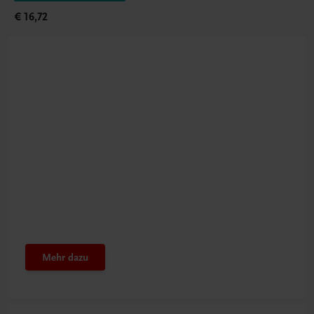
€ 16,72
Beachten Sie
Eigenes Ethik-Budget
nutzen
Mehr dazu