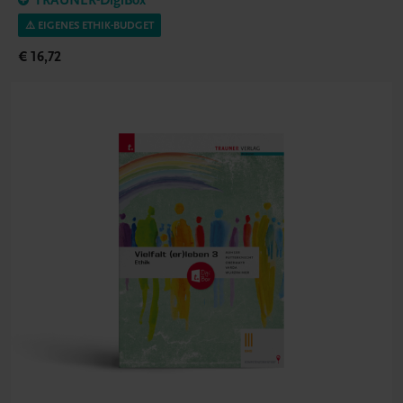
TRAUNER-DigiBox
⚠️ EIGENES ETHIK-BUDGET
€ 16,72