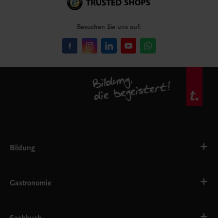
Besuchen Sie uns auf:
Bildung
VS
AHS
Gastronomie
BAFEP/BASOP
BRP
BS
Bäckerei
EWF/ZWF
Getränke