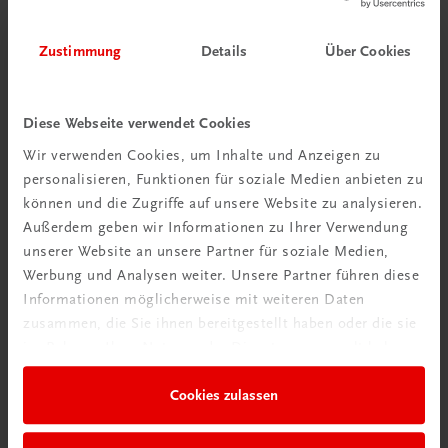
Mehr erfahren
Zustimmung
Details
Über Cookies
Diese Webseite verwendet Cookies
Wir verwenden Cookies, um Inhalte und Anzeigen zu
personalisieren, Funktionen für soziale Medien anbieten zu
können und die Zugriffe auf unsere Website zu analysieren.
Außerdem geben wir Informationen zu Ihrer Verwendung
unserer Website an unsere Partner für soziale Medien,
Werbung und Analysen weiter. Unsere Partner führen diese
Rabattcode erhalten
Informationen möglicherweise mit weiteren Daten
zusammen, die Sie ihnen bereitgestellt haben oder die sie
Newsletter abonnieren
im Rahmen Ihrer Nutzung der Dienste gesammelt haben.
& Versandkosten sparen
Cookies zulassen
Jetzt anmelden