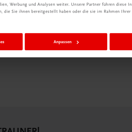
edien, Werbung und Analysen weiter. Unsere Partner führen diese 
in der
 die Sie ihnen bereitgestellt haben oder die sie im Rahmen Ihrer
iBox
igiBox eine
ies
Anpassen
n als
n.
 TRAUNER!