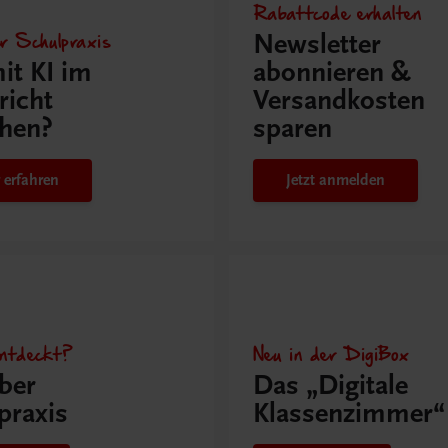
Rabattcode erhalten
r Schulpraxis
Newsletter
it KI im
abonnieren &
richt
Versandkosten
hen?
sparen
 erfahren
Jetzt anmelden
ntdeckt?
Neu in der DigiBox
ber
Das „Digitale
praxis
Klassenzimmer“