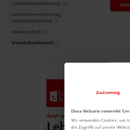
Unternehmensrechnung
12
Mehr
Unternehmensrechnung,
computerunterstützt
1
Volkswirtschaft
2
Wirtschaftsinformatik
2
Zustimmung
Diese Webseite verwendet Coo
Jetzt entdecken!
Wir verwenden Cookies, um In
Lehrer/innen-
die Zugriffe auf unsere Webs