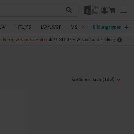
LW
HTL/FS
LW/LWBF
MS/ASO
Bildungstypen
Pflege
PTS
i Ihnen, versandkostenfrei
ab 29,00 EUR –
Versand und Zahlung
Sortieren nach
(Titel)