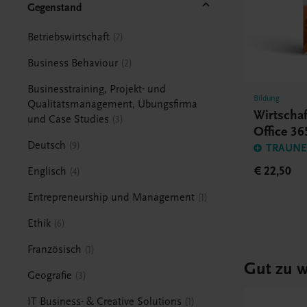
Gegenstand
Betriebswirtschaft
7
Business Behaviour
2
Businesstraining, Projekt- und
Bildung
Qualitätsmanagement, Übungsfirma
Wirtscha
und Case Studies
3
Office 36
Deutsch
9
TRAUNER
€ 22,50
Englisch
4
Entrepreneurship und Management
1
Ethik
6
Französisch
1
Gut zu w
Geografie
3
IT Business- & Creative Solutions
1