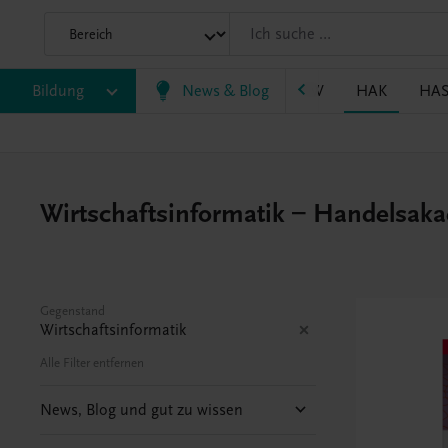
P/BASOP
Bildung
BRP
BS
News & Blog
EWF/ZWF
FW
HAK
HA
Wirtschaftsinformatik – Handelsak
Gegenstand
Wirtschaftsinformatik
Alle Filter entfernen
News, Blog und gut zu wissen