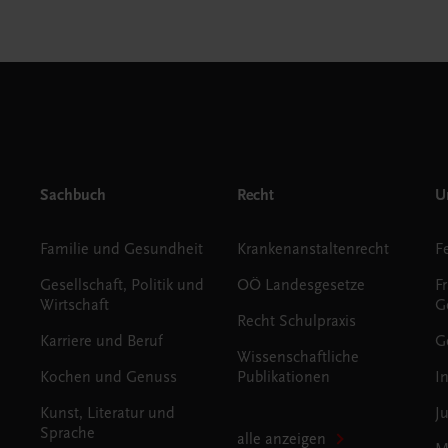
Sachbuch
Recht
Un
Familie und Gesundheit
Krankenanstaltenrecht
Gesellschaft, Politik und
OÖ Landesgesetze
F
Wirtschaft
G
Recht Schulpraxis
Karriere und Beruf
G
Wissenschaftliche
Kochen und Genuss
Publikationen
I
Kunst, Literatur und
J
Sprache
alle anzeigen