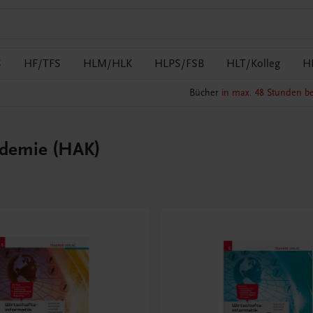
S
HF/TFS
HLM/HLK
HLPS/FSB
HLT/Kolleg
H
Bücher
in max. 48 Stunden be
ademie (HAK)