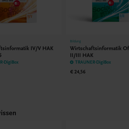
Bildung
ftsinformatik IV/V HAK
Wirtschaftsinformatik Of
5
II/III HAK
-DigiBox
TRAUNER-DigiBox
€ 24,56
issen