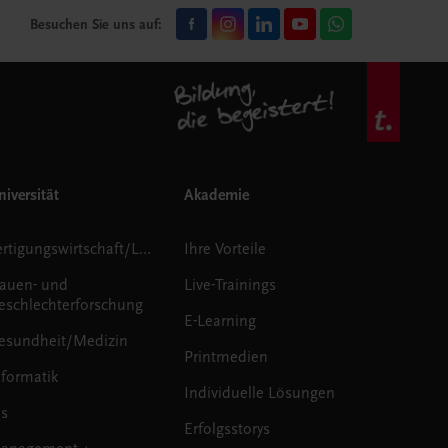
Besuchen Sie uns auf:
iversität
Akademie
Fertigungswirtschaft/Logistik
Ihre Vorteile
rauen- und
Live-Trainings
eschlechterforschung
E-Learning
esundheit/Medizin
Printmedien
nformatik
Individuelle Lösungen
us
Erfolgsstorys