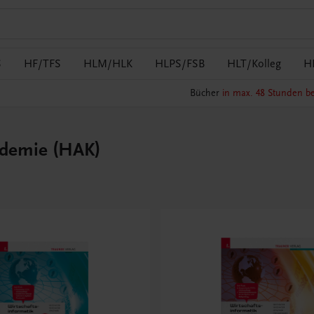
S
HF/TFS
HLM/HLK
HLPS/FSB
HLT/Kolleg
H
Bücher
in max. 48 Stunden be
ademie (HAK)