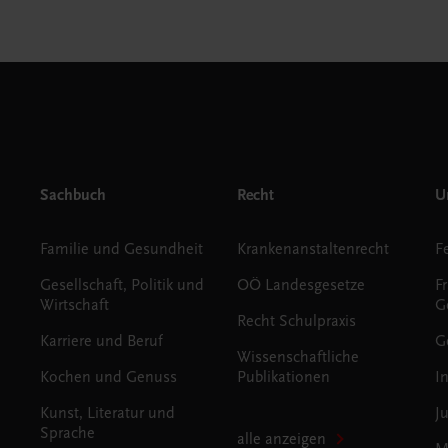
Sachbuch
Recht
Un
Familie und Gesundheit
Krankenanstaltenrecht
Gesellschaft, Politik und
OÖ Landesgesetze
F
Wirtschaft
G
Recht Schulpraxis
Karriere und Beruf
G
Wissenschaftliche
Kochen und Genuss
Publikationen
I
Kunst, Literatur und
J
Sprache
alle anzeigen