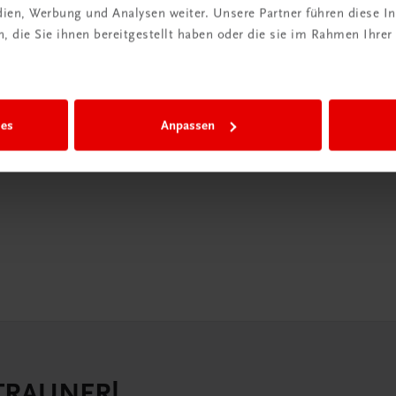
edien, Werbung und Analysen weiter. Unsere Partner führen diese 
in der
 die Sie ihnen bereitgestellt haben oder die sie im Rahmen Ihrer
iBox
igiBox eine
ies
Anpassen
n als
n.
 TRAUNER!