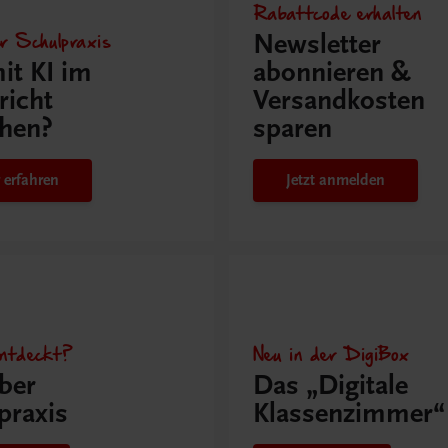
Rabattcode erhalten
r Schulpraxis
Newsletter
it KI im
abonnieren &
richt
Versandkosten
hen?
sparen
 erfahren
Jetzt anmelden
ntdeckt?
Neu in der DigiBox
ber
Das „Digitale
praxis
Klassenzimmer“