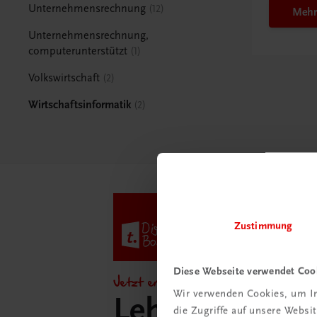
Unternehmensrechnung
12
Mehr
Unternehmensrechnung,
computerunterstützt
1
Volkswirtschaft
2
Wirtschaftsinformatik
2
Zustimmung
Diese Webseite verwendet Coo
Jetzt entdecken!
Wir verwenden Cookies, um In
Lehrer/innen-
die Zugriffe auf unsere Webs