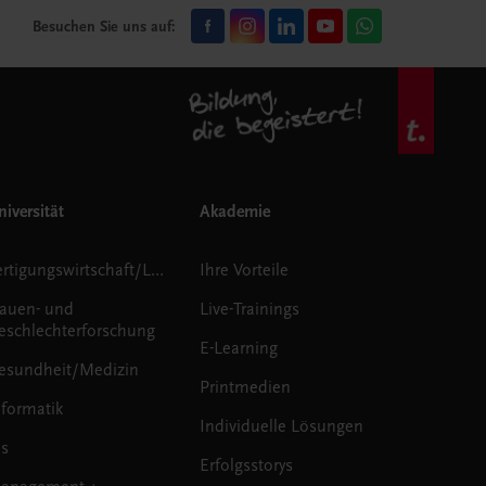
Besuchen Sie uns auf:
iversität
Akademie
Fertigungswirtschaft/Logistik
Ihre Vorteile
rauen- und
Live-Trainings
eschlechterforschung
E-Learning
esundheit/Medizin
Printmedien
nformatik
Individuelle Lösungen
us
Erfolgsstorys