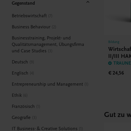
Gegenstand
Betriebswirtschaft
7
Business Behaviour
2
Businesstraining, Projekt- und
Bildung
Qualitätsmanagement, Übungsfirma
Wirtschaf
und Case Studies
3
II/III HA
Deutsch
9
TRAUNER
€ 24,56
Englisch
4
Entrepreneurship und Management
1
Ethik
6
Französisch
1
Gut zu w
Geografie
3
IT Business- & Creative Solutions
1