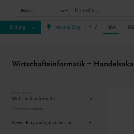
P/BASOP
Bildung
BRP
BS
News & Blog
EWF/ZWF
FW
HAK
HA
Wirtschaftsinformatik – Handelsak
Gegenstand
Wirtschaftsinformatik
Alle Filter entfernen
News, Blog und gut zu wissen