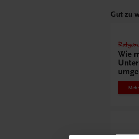
Gut zu w
Ratgebe
Wie m
Unter
umge
Mehr