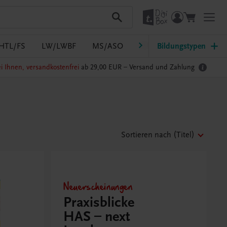
HTL/FS
LW/LWBF
MS/ASO
Pflege
Bildungstypen
PTS
Südtir
i Ihnen, versandkostenfrei
ab 29,00 EUR –
Versand und Zahlung
Sortieren nach
(Titel)
Neuerscheinungen
Praxisblicke
HAS – next