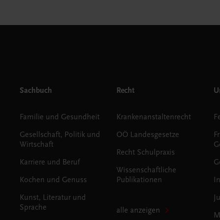
Sachbuch
Recht
Un
Familie und Gesundheit
Krankenanstaltenrecht
Gesellschaft, Politik und
OÖ Landesgesetze
F
Wirtschaft
G
Recht Schulpraxis
Karriere und Beruf
G
Wissenschaftliche
Kochen und Genuss
Publikationen
I
Kunst, Literatur und
J
Sprache
alle anzeigen
M