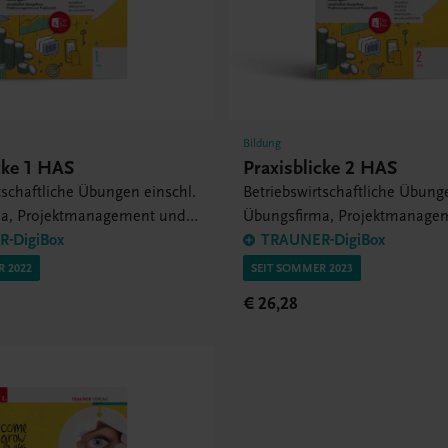
Bildung
cke 1 HAS
Praxisblicke 2 HAS
tschaftliche Übungen einschl.
Betriebswirtschaftliche Übung
ma, Projektmanagement und
Übungsfirma, Projektmanage
it
-DigiBox
Projektarbeit
TRAUNER-DigiBox
R 2022
SEIT SOMMER 2023
€ 26,28