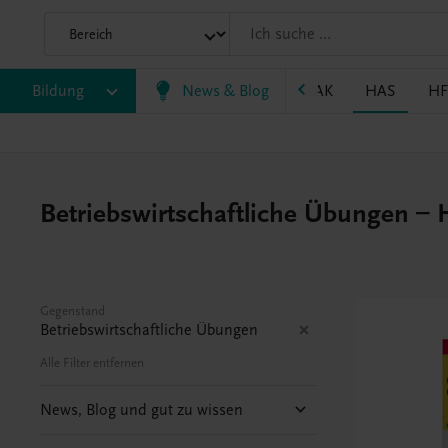
P
Bildung
BRP
BS
EWF/ZWF
News & Blog
FW
HAK
HAS
HF
Betriebswirtschaftliche Übungen –
Gegenstand
Betriebswirtschaftliche Übungen
Alle Filter entfernen
News, Blog und gut zu wissen