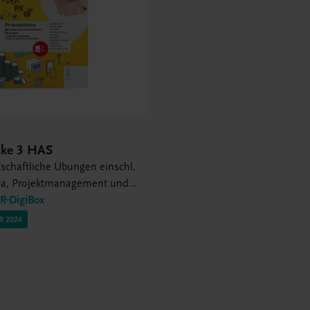
cke 3 HAS
tschaftliche Übungen einschl.
ma, Projektmanagement und
it
-DigiBox
R 2024