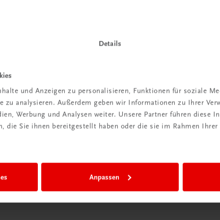
ntdeckt?
Neu in der DigiBox
ber
Das „Digitale
praxis
Klassenzimmer“
Details
 dazu
Mehr dazu
kies
halte und Anzeigen zu personalisieren, Funktionen für soziale M
ite zu analysieren. Außerdem geben wir Informationen zu Ihrer Ve
edien, Werbung und Analysen weiter. Unsere Partner führen diese 
 die Sie ihnen bereitgestellt haben oder die sie im Rahmen Ihrer
ies
Anpassen