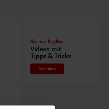
Neu zur DigiBox
Videos mit
Tipps & Tricks
Mehr dazu