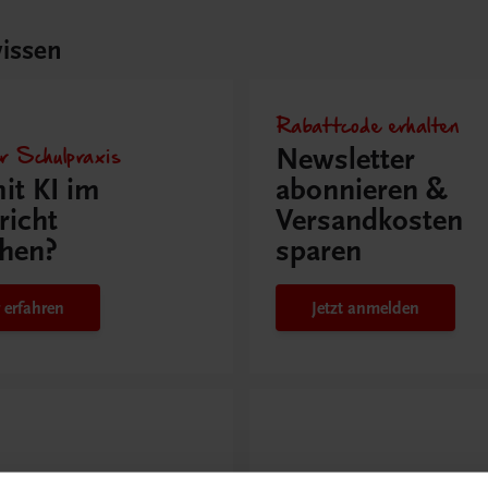
issen
Rabattcode erhalten
r Schulpraxis
Newsletter
it KI im
abonnieren &
richt
Versandkosten
hen?
sparen
 erfahren
Jetzt anmelden