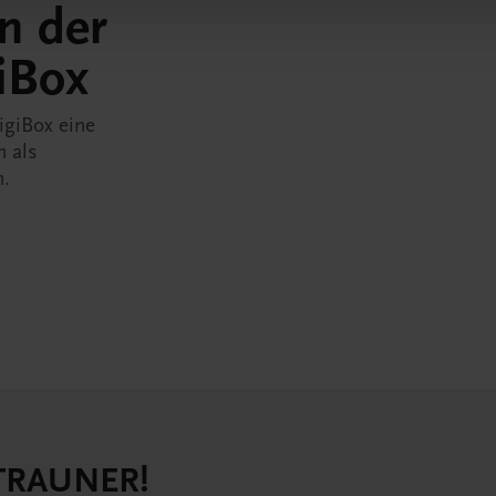
in der
iBox
igiBox eine
n als
n.
 TRAUNER!