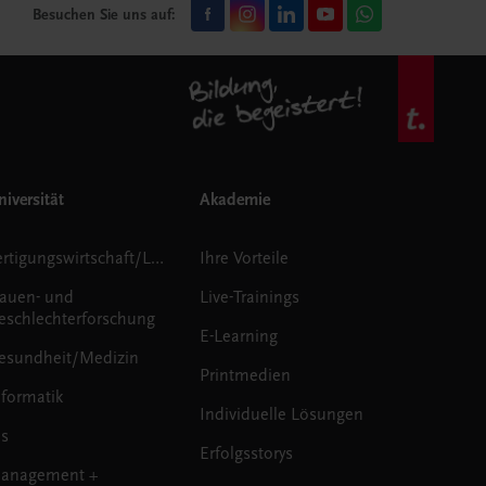
Besuchen Sie uns auf:
iversität
Akademie
Fertigungswirtschaft/Logistik
Ihre Vorteile
rauen- und
Live-Trainings
eschlechterforschung
E-Learning
esundheit/Medizin
Printmedien
nformatik
Individuelle Lösungen
us
Erfolgsstorys
anagement +