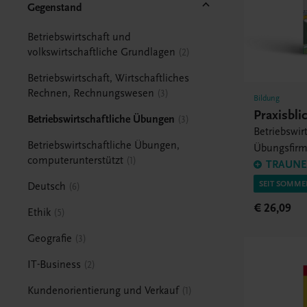
Gegenstand
Betriebswirtschaft und
volkswirtschaftliche Grundlagen
2
Betriebswirtschaft, Wirtschaftliches
Rechnen, Rechnungswesen
3
Bildung
Praxisbli
Betriebswirtschaftliche Übungen
3
Betriebswir
Betriebswirtschaftliche Übungen,
Übungsfir
computerunterstützt
1
Projektarbe
TRAUNER
SEIT SOMME
Deutsch
6
€ 26,09
Ethik
5
Geografie
3
IT-Business
2
Kundenorientierung und Verkauf
1