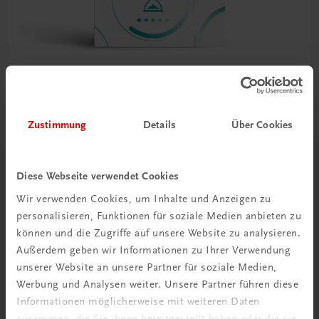
Bildung
Blattwerk Deutsch – Rechtschreibung, Grammatik
Zustimmung
Details
Über Cookies
HAK/HAS/HLT/HF/FW
NEUER LEHRPLAN
MUSTERBAND
€ 0,00
Diese Webseite verwendet Cookies
Wir verwenden Cookies, um Inhalte und Anzeigen zu
personalisieren, Funktionen für soziale Medien anbieten zu
können und die Zugriffe auf unsere Website zu analysieren.
Außerdem geben wir Informationen zu Ihrer Verwendung
unserer Website an unsere Partner für soziale Medien,
Gut zu wissen
Werbung und Analysen weiter. Unsere Partner führen diese
Informationen möglicherweise mit weiteren Daten
zusammen, die Sie ihnen bereitgestellt haben oder die sie