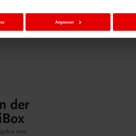
ies
Anpassen
in der
iBox
igiBox eine