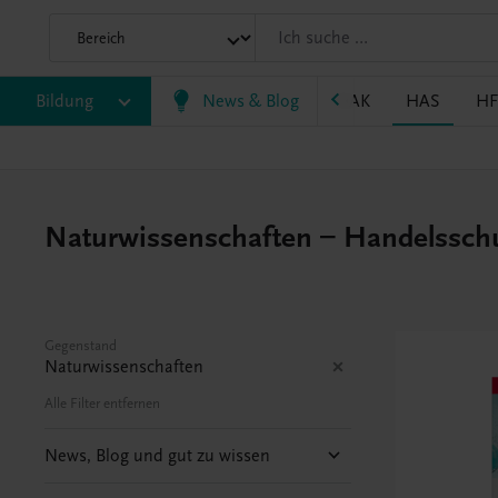
P
Bildung
BRP
BS
EWF/ZWF
News & Blog
FW
HAK
HAS
HF
Naturwissenschaften – Handelssch
Gegenstand
Naturwissenschaften
Alle Filter entfernen
News, Blog und gut zu wissen