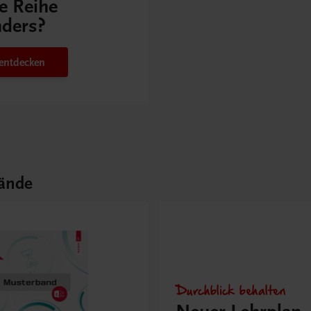
e Reihe
ders?
 entdecken
ände
Durchblick behalten