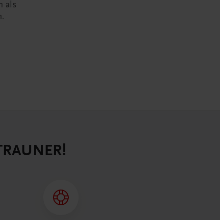
n als
n.
 TRAUNER!