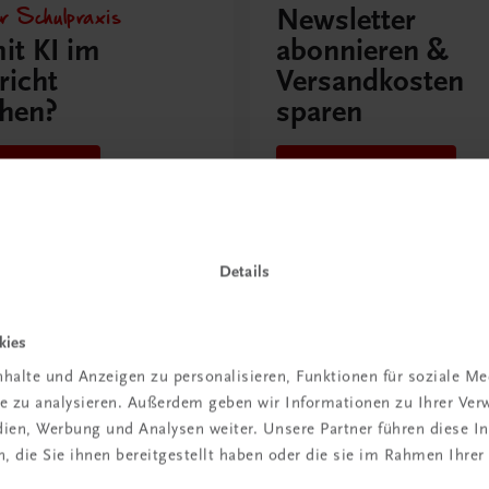
r Schulpraxis
Newsletter
it KI im
abonnieren &
richt
Versandkosten
hen?
sparen
 erfahren
Jetzt anmelden
Details
kies
ntdeckt?
Neu in der DigiBox
halte und Anzeigen zu personalisieren, Funktionen für soziale M
ber
Das „Digitale
ite zu analysieren. Außerdem geben wir Informationen zu Ihrer Ve
praxis
Klassenzimmer“
edien, Werbung und Analysen weiter. Unsere Partner führen diese 
 die Sie ihnen bereitgestellt haben oder die sie im Rahmen Ihrer
 dazu
Mehr dazu