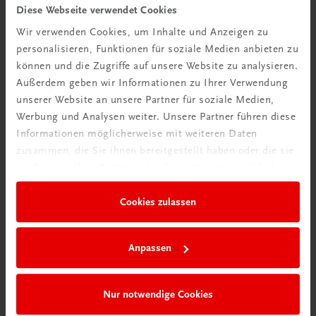
Diese Webseite verwendet Cookies
Wir verwenden Cookies, um Inhalte und Anzeigen zu
personalisieren, Funktionen für soziale Medien anbieten zu
können und die Zugriffe auf unsere Website zu analysieren.
Außerdem geben wir Informationen zu Ihrer Verwendung
unserer Website an unsere Partner für soziale Medien,
Ratgeber Schulpraxis
Werbung und Analysen weiter. Unsere Partner führen diese
Wie mit KI im Unterricht
Informationen möglicherweise mit weiteren Daten
umgehen?
zusammen, die Sie ihnen bereitgestellt haben oder die sie
im Rahmen Ihrer Nutzung der Dienste gesammelt haben.
Mehr erfahren
Cookies zulassen
Anpassen
Nur notwendige Cookies