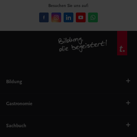
Besuchen Sie uns auf:
Bildung
VS
AHS
Gastronomie
BAFEP/BASOP
BRP
BS
Bäckerei
EWF/ZWF
Getränke
Sachbuch
FW
Hotelmanagement
Konditorei und Patisserie