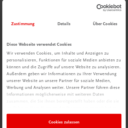
Jetzt anmelden
Zustimmung
Details
Über Cookies
Diese Webseite verwendet Cookies
Wir verwenden Cookies, um Inhalte und Anzeigen zu
personalisieren, Funktionen für soziale Medien anbieten zu
können und die Zugriffe auf unsere Website zu analysieren.
Außerdem geben wir Informationen zu Ihrer Verwendung
unserer Website an unsere Partner für soziale Medien,
Neu zur DigiBox
Werbung und Analysen weiter. Unsere Partner führen diese
Videos mit
Informationen möglicherweise mit weiteren Daten
Tipps & Tricks
zusammen, die Sie ihnen bereitgestellt haben oder die sie
im Rahmen Ihrer Nutzung der Dienste gesammelt haben.
Mehr dazu
Cookies zulassen