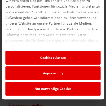
Wir verwenden Cookies, um Inhalte und Anzeigen zu
personalisieren, Funktionen für soziale Medien anbieten zu
können und die Zugriffe auf unsere Website zu analysieren.
Ratgeber Schulpraxis
Außerdem geben wir Informationen zu Ihrer Verwendung
Wie mit KI im Unterricht
unserer Website an unsere Partner für soziale Medien,
umgehen?
Werbung und Analysen weiter. Unsere Partner führen diese
Informationen möglicherweise mit weiteren Daten
Mehr erfahren
zusammen, die Sie ihnen bereitgestellt haben oder die sie
im Rahmen Ihrer Nutzung der Dienste gesammelt haben.
Cookies zulassen
Anpassen
Nur notwendige Cookies
Rabattcode erhalten