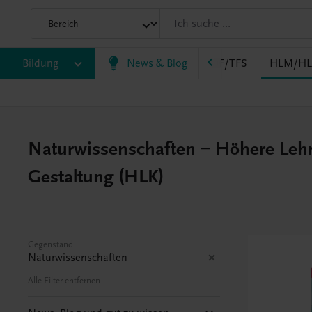
EWF/ZWF
Bildung
FW
HAK
News & Blog
HAS
HF/TFS
HLM/HL
Naturwissenschaften – Höhere Lehra
Gestaltung (HLK)
Gegenstand
Naturwissenschaften
Alle Filter entfernen