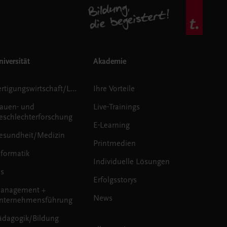
iversität
Akademie
Fertigungswirtschaft/Logistik
Ihre Vorteile
rauen- und
Live-Trainings
eschlechterforschung
E-Learning
esundheit/Medizin
Printmedien
nformatik
Individuelle Lösungen
us
Erfolgsstorys
anagement +
News
nternehmensführung
ädagogik/Bildung