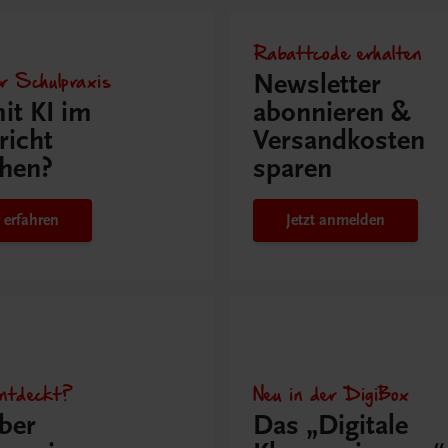
Rabattcode erhalten
r Schulpraxis
Newsletter
it KI im
abonnieren &
richt
Versandkosten
hen?
sparen
 erfahren
Jetzt anmelden
ntdeckt?
Neu in der DigiBox
ber
Das „Digitale