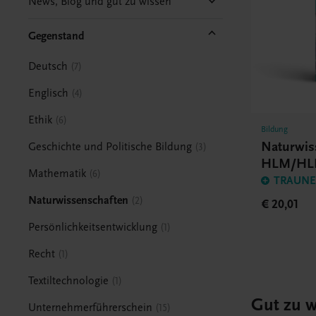
News, Blog und gut zu wissen
Gegenstand
Deutsch
7
Englisch
4
Ethik
6
Bildung
Naturwis
Geschichte und Politische Bildung
3
HLM/HL
Mathematik
6
TRAUNER
Naturwissenschaften
2
€ 20,01
Persönlichkeitsentwicklung
1
Recht
1
Textiltechnologie
1
Gut zu w
Unternehmerführerschein
15