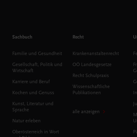
Sachbuch
Recht
Un
Familie und Gesundheit
Krankenanstaltenrecht
Gesellschaft, Politik und
OÖ Landesgesetze
F
Wirtschaft
G
Recht Schulpraxis
Karriere und Beruf
G
Wissenschaftliche
Kochen und Genuss
Publikationen
I
Kunst, Literatur und
J
Sprache
alle anzeigen
M
Natur erleben
U
Oberösterreich in Wort
P