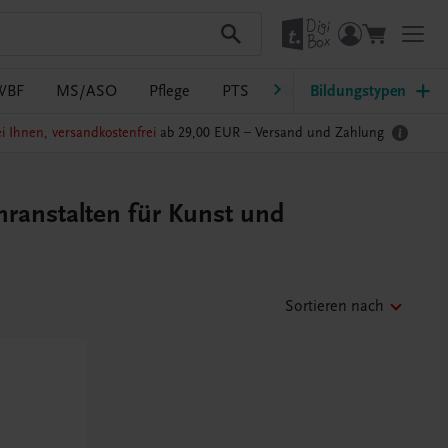
WBF
MS/ASO
Pflege
PTS
Südtirol
Bildungstypen
Ratgeber Sc
i Ihnen, versandkostenfrei
ab 29,00 EUR –
Versand und Zahlung
ranstalten für Kunst und
Sortieren nach