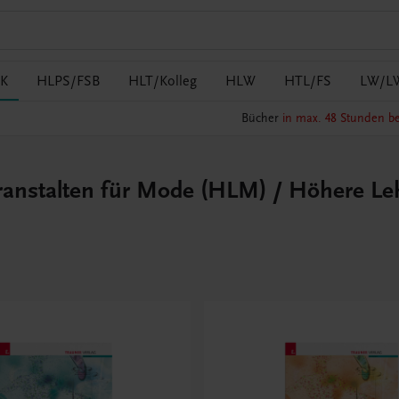
K
HLPS/FSB
HLT/Kolleg
HLW
HTL/FS
LW/L
Bücher
in max. 48 Stunden be
nstalten für Mode (HLM) / Höhere Leh