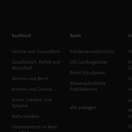
Sachbuch
Recht
Un
Familie und Gesundheit
Krankenanstaltenrecht
Gesellschaft, Politik und
OÖ Landesgesetze
F
Wirtschaft
G
Recht Schulpraxis
Karriere und Beruf
G
Wissenschaftliche
Kochen und Genuss
Publikationen
I
Kunst, Literatur und
J
Sprache
alle anzeigen
M
Natur erleben
U
Oberösterreich in Wort
P