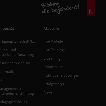
iversität
Akademie
Fertigungswirtschaft/Logistik
Ihre Vorteile
rauen- und
Live-Trainings
eschlechterforschung
E-Learning
esundheit/Medizin
Printmedien
nformatik
Individuelle Lösungen
us
Erfolgsstorys
anagement +
News
nternehmensführung
ädagogik/Bildung