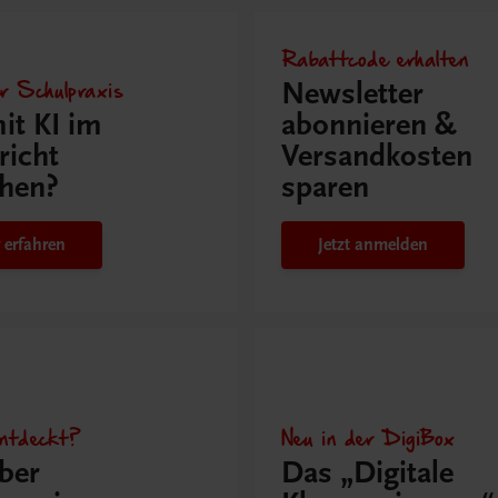
Rabattcode erhalten
r Schulpraxis
Newsletter
it KI im
abonnieren &
richt
Versandkosten
hen?
sparen
 erfahren
Jetzt anmelden
ntdeckt?
Neu in der DigiBox
ber
Das „Digitale