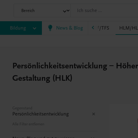
EWF/ZWF
Bildung
FW
HAK
News & Blog
HAS
HF/TFS
HLM/HL
Persönlichkeitsentwicklung – Höher
Gestaltung (HLK)
Gegenstand
Persönlichkeitsentwicklung
Alle Filter entfernen