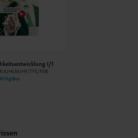
hkeitsentwicklung I/1
LK/HLM/HF/TFS/FSB
-DigiBox
issen