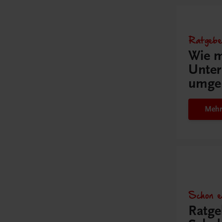
Ratgebe
Wie m
Unter
umge
Mehr
Schon e
Ratge