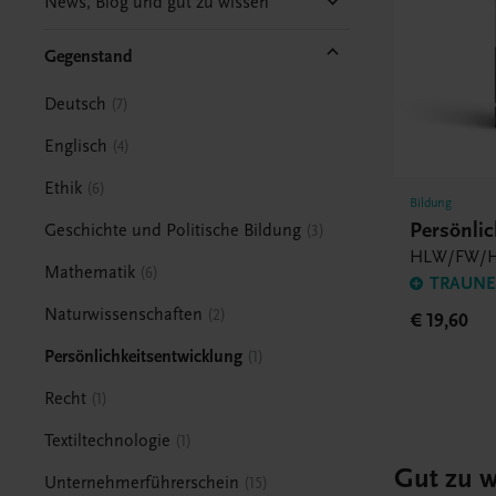
News, Blog und gut zu wissen
Gegenstand
Deutsch
7
Englisch
4
Ethik
6
Bildung
Persönlic
Geschichte und Politische Bildung
3
HLW/FW/H
Mathematik
6
TRAUNER
Naturwissenschaften
2
€ 19,60
Persönlichkeitsentwicklung
1
Recht
1
Textiltechnologie
1
Gut zu w
Unternehmerführerschein
15