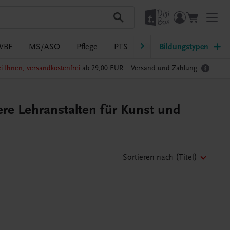
WBF
MS/ASO
Pflege
PTS
Südtirol
Bildungstypen
Ratgeber Sc
i Ihnen, versandkostenfrei
ab 29,00 EUR –
Versand und Zahlung
re Lehranstalten für Kunst und
Sortieren nach
(Titel)