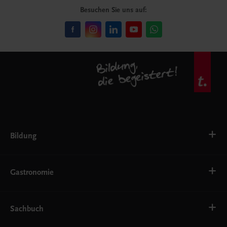
Besuchen Sie uns auf:
Bildung
VS
AHS
Gastronomie
BAFEP/BASOP
BRP
BS
Bäckerei
EWF/ZWF
Getränke
Sachbuch
FW
Hotelmanagement
Konditorei und Patisserie