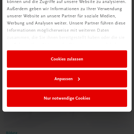
können und die Zugriffe auf unsere Website zu analysieren.
€ 5,00
Außerdem geben wir Informationen zu Ihrer Verwendung
unserer Website an unsere Partner für soziale Medien,
Werbung und Analysen weiter. Unsere Partner führen diese
Informationen möglicherweise mit weiteren Daten
zusammen, die Sie ihnen bereitgestellt haben oder die sie
im Rahmen Ihrer Nutzung der Dienste gesammelt haben.
Cookies zulassen
Anpassen
Nur notwendige Cookies
Bildung