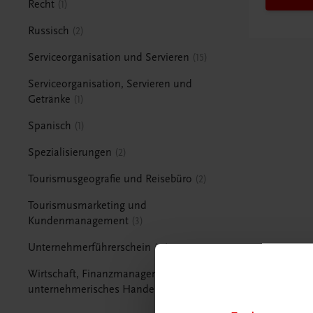
Recht
1
Russisch
2
Serviceorganisation und Servieren
15
Serviceorganisation, Servieren und
Getränke
1
Spanisch
1
Spezialisierungen
2
Tourismusgeografie und Reisebüro
2
Tourismusmarketing und
Kundenmanagement
3
Unternehmerführerschein
15
Wirtschaft, Finanzmanagement und
unternehmerisches Handeln
1