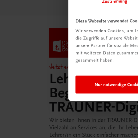
Zustimmung
Diese Webseite verwendet Coo
Wir verwenden Cookies, um In
die Zugriffe auf unsere Webs
unsere Partner für soziale M
mit weiteren Daten zusammen,
gesammelt haben.
Jetzt entdecken!
Lehrer/innen-
Nur notwendige Cook
Begleitpakete 
TRAUNER-Dig
Wir bieten Ihnen in der TRAUNER-D
Vielzahl an Services an, die Ihr Lebe
Lehrer/in ein Stück einfacher mache