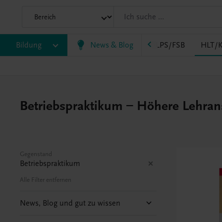
AK
Bildung
HAS
HF/TFS
News & Blog
HLM/HLK
HLPS/FSB
HLT/K
Betriebspraktikum – Höhere Lehrans
Gegenstand
Betriebspraktikum
Alle Filter entfernen
News, Blog und gut zu wissen