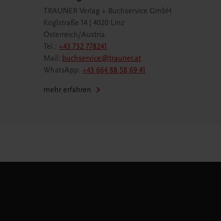
TRAUNER Verlag + Buchservice GmbH
Köglstraße 14 | 4020 Linz
Österreich/Austria
Tel.:
+43 732 778241
Mail:
buchservice@trauner.at
WhatsApp:
+43 664 88 58 69 41
mehr erfahren