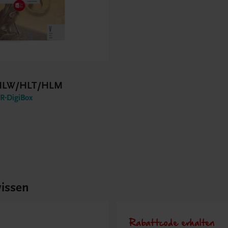
 HLW/HLT/HLM
-DigiBox
issen
Rabattcode erhalten