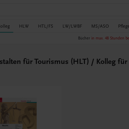
olleg
HLW
HTL/FS
LW/LWBF
MS/ASO
Pfleg
Bücher
in max. 48 Stunden be
talten für Tourismus (HLT) / Kolleg fü