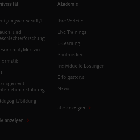
iversität
Akademie
Fertigungswirtschaft/Logistik
Ihre Vorteile
rauen- und
Live-Trainings
eschlechterforschung
E-Learning
esundheit/Medizin
Printmedien
nformatik
Individuelle Lösungen
us
Erfolgsstorys
anagement +
News
nternehmensführung
ädagogik/Bildung
alle anzeigen
lle anzeigen