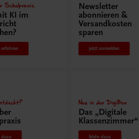
r Schulpraxis
Newsletter
it KI im
abonnieren &
richt
Versandkosten
hen?
sparen
 erfahren
Jetzt anmelden
ntdeckt?
Neu in der DigiBox
ber
Das „Digitale
praxis
Klassenzimmer“
 dazu
Mehr dazu