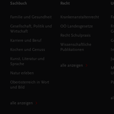
Sachbuch
Recht
Un
Familie und Gesundheit
Krankenanstaltenrecht
Gesellschaft, Politik und
OÖ Landesgesetze
F
Wirtschaft
G
Recht Schulpraxis
Karriere und Beruf
G
Wissenschaftliche
Kochen und Genuss
Publikationen
I
Kunst, Literatur und
J
Sprache
alle anzeigen
M
Natur erleben
U
Oberösterreich in Wort
P
und Bild
a
alle anzeigen