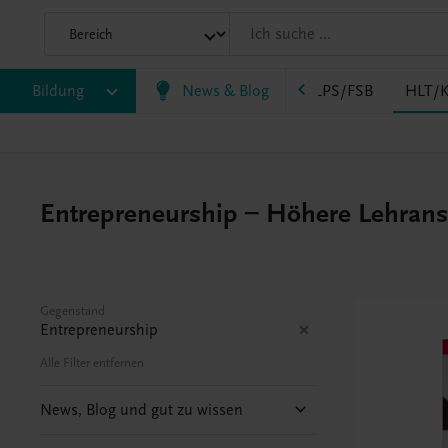
AK
Bildung
HAS
HF/TFS
News & Blog
HLM/HLK
HLPS/FSB
HLT/K
Entrepreneurship – Höhere Lehranst
Gegenstand
Entrepreneurship
Alle Filter entfernen
News, Blog und gut zu wissen