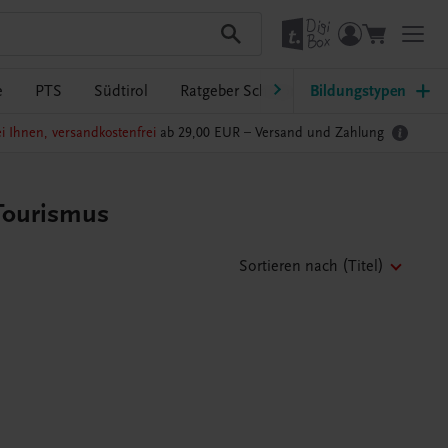
e
PTS
Südtirol
Ratgeber Schulpraxis
Bildungstypen
TRAUNER-Dig
i Ihnen, versandkostenfrei
ab 29,00 EUR –
Versand und Zahlung
 Tourismus
Sortieren nach
(Titel)