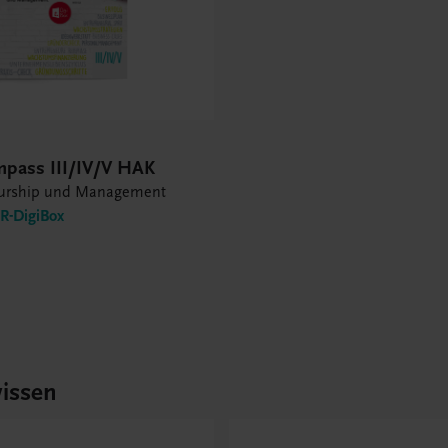
mpass III/IV/V HAK
eurship und Management
-DigiBox
issen