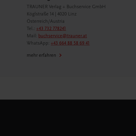
TRAUNER Verlag + Buchservice GmbH
Köglstraße 14 | 4020 Linz
Österreich/Austria
Tel.:
+43 732 778241
Mail:
buchservice@trauner.at
WhatsApp:
+43 664 88 58 69 41
mehr erfahren