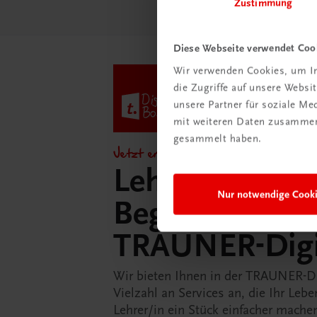
Zustimmung
Diese Webseite verwendet Coo
Wir verwenden Cookies, um In
die Zugriffe auf unsere Webs
unsere Partner für soziale M
mit weiteren Daten zusammen,
gesammelt haben.
Jetzt entdecken!
Lehrer/innen-
Nur notwendige Cook
Begleitpakete 
TRAUNER-Dig
Wir bieten Ihnen in der TRAUNER-D
Vielzahl an Services an, die Ihr Lebe
Lehrer/in ein Stück einfacher mache