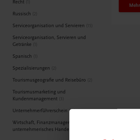
Recht
1
Mehr
Russisch
2
Serviceorganisation und Servieren
15
Serviceorganisation, Servieren und
Getränke
1
Spanisch
1
Spezialisierungen
2
Tourismusgeografie und Reisebüro
2
Tourismusmarketing und
Kundenmanagement
3
Unternehmerführerschein
15
Wirtschaft, Finanzmanagement und
unternehmerisches Handeln
1