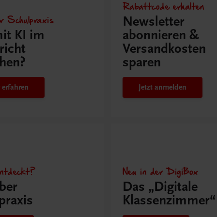
Rabattcode erhalten
r Schulpraxis
Newsletter
it KI im
abonnieren &
richt
Versandkosten
hen?
sparen
 erfahren
Jetzt anmelden
ntdeckt?
Neu in der DigiBox
ber
Das „Digitale
praxis
Klassenzimmer“