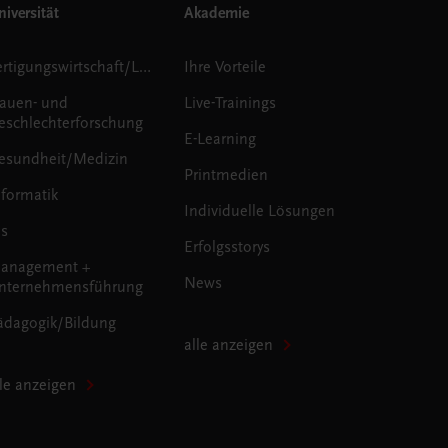
iversität
Akademie
Fertigungswirtschaft/Logistik
Ihre Vorteile
rauen- und
Live-Trainings
eschlechterforschung
E-Learning
esundheit/Medizin
Printmedien
nformatik
Individuelle Lösungen
us
Erfolgsstorys
anagement +
News
nternehmensführung
ädagogik/Bildung
alle anzeigen
lle anzeigen