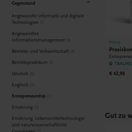
Gegenstand
Angewandte Informatik und digitale
Technologien
1
Angewandtes
Informationsmanagement
8
Bildung
Praxisko
Betriebs- und Volkswirtschaft
8
Entrepren
Betriebspraktikum
1
TRAUNER
€ 42,98
Deutsch
8
Englisch
5
Entrepreneurship
1
Ernährung
3
Gut zu w
Ernährung, Lebensmitteltechnologie
und naturwissenschaftliche
Grundlagen
1