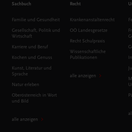
Sachbuch
Recht
Un
Familie und Gesundheit
Krankenanstaltenrecht
Gesellschaft, Politik und
OÖ Landesgesetze
F
Wirtschaft
G
Recht Schulpraxis
Karriere und Beruf
G
Wissenschaftliche
Kochen und Genuss
Publikationen
I
Kunst, Literatur und
J
Sprache
alle anzeigen
M
Natur erleben
U
Oberösterreich in Wort
P
und Bild
a
alle anzeigen