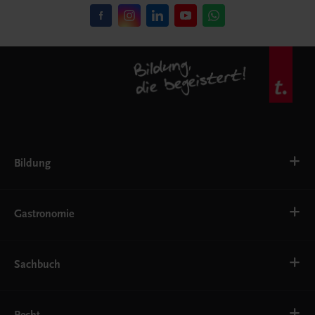
Bildung
VS
AHS
Gastronomie
BAFEP/BASOP
BRP
BS
Bäckerei
EWF/ZWF
Getränke
Sachbuch
FW
Hotelmanagement
Konditorei und Patisserie
Küche
Familie und Gesundheit
Service
Gesellschaft, Politik und Wirtschaft