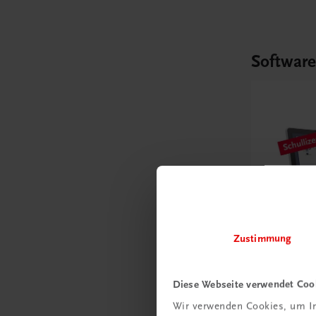
Softwar
Zustimmung
Diese Webseite verwendet Coo
Bildung
Multimed
Wir verwenden Cookies, um In