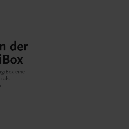
in der
iBox
igiBox eine
n als
n.