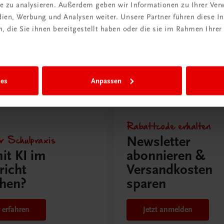
nz
Semesterlizenz
ite zu analysieren. Außerdem geben wir Informationen zu Ihrer Ve
edien, Werbung und Analysen weiter. Unsere Partner führen diese 
€ 5,00
 die Sie ihnen bereitgestellt haben oder die sie im Rahmen Ihrer
ies
Anpassen
issen
Rabattcode erhalten
r Schulpraxis
Newsletter
it KI im
abonnieren &
richt
Versandkosten
hen?
sparen
 erfahren
Jetzt anmelden