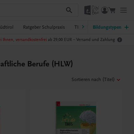
üdtirol
Ratgeber Schulpraxis
TRAUNER-DigiBox
Bildungstypen
Lehrer
i Ihnen, versandkostenfrei
ab 29,00 EUR –
Versand und Zahlung
aftliche Berufe (HLW)
Sortieren nach
(Titel)