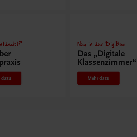
ntdeckt?
Neu in der DigiBox
ber
Das „Digitale
praxis
Klassenzimmer“
 dazu
Mehr dazu