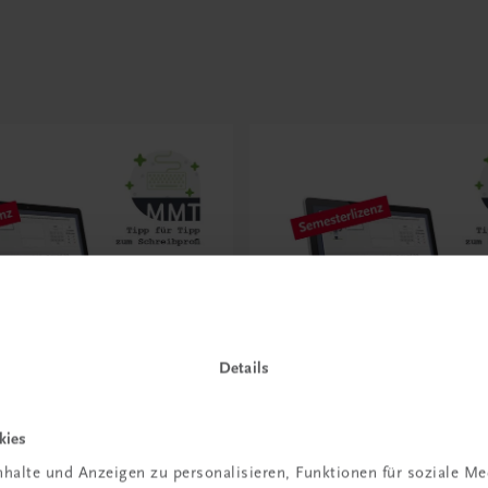
e
Details
kies
Bildung
ia-Typing Premium
Multimedia-Typing Pre
halte und Anzeigen zu personalisieren, Funktionen für soziale M