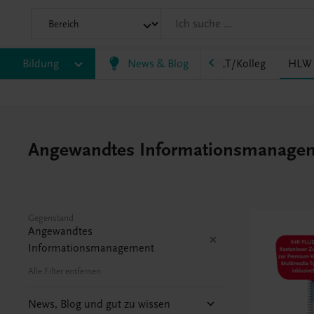
HF/TFS
Bildung
HLM/HLK
News & Blog
HLPS/FSB
HLT/Kolleg
HLW
Angewandtes Informationsmanagement
Gegenstand
Angewandtes
Informationsmanagement
Alle Filter entfernen
News, Blog und gut zu wissen