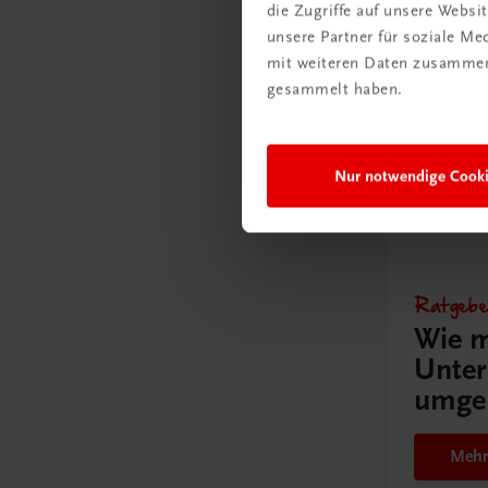
Schullize
die Zugriffe auf unsere Webs
unsere Partner für soziale M
€ 300,00
mit weiteren Daten zusammen,
gesammelt haben.
Nur notwendige Cook
Gut zu w
Ratgebe
Wie m
Unter
umge
Mehr