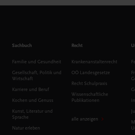
Sachbuch
Recht
Un
Familie und Gesundheit
Krankenanstaltenrecht
Gesellschaft, Politik und
OÖ Landesgesetze
F
Wirtschaft
G
Recht Schulpraxis
Karriere und Beruf
G
Wissenschaftliche
Kochen und Genuss
Publikationen
I
Kunst, Literatur und
J
Sprache
alle anzeigen
M
Natur erleben
U