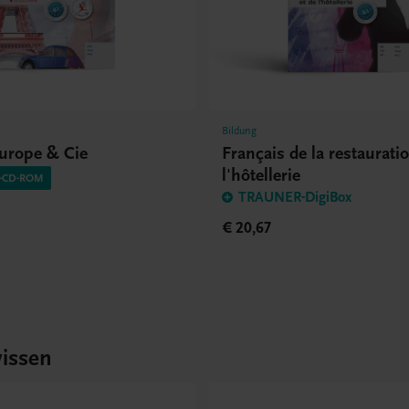
Bildung
Europe & Cie
Français de la restauratio
l'hôtellerie
O-CD-ROM
TRAUNER-DigiBox
€ 20,67
issen