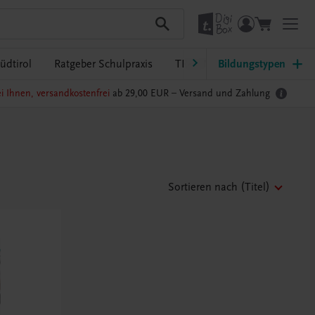
üdtirol
Ratgeber Schulpraxis
TRAUNER-DigiBox
Bildungstypen
Lehrer
i Ihnen, versandkostenfrei
ab 29,00 EUR –
Versand und Zahlung
Sortieren nach
(Titel)