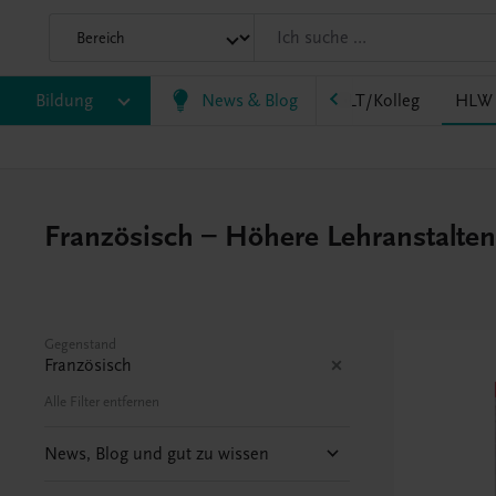
HF/TFS
Bildung
HLM/HLK
News & Blog
HLPS/FSB
HLT/Kolleg
HLW
Französisch – Höhere Lehranstalten 
Gegenstand
Französisch
Alle Filter entfernen
News, Blog und gut zu wissen