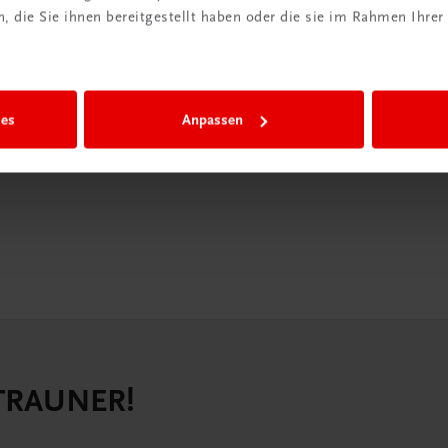
 die Sie ihnen bereitgestellt haben oder die sie im Rahmen Ihrer
iBox
igiBox eine
n als
ies
Anpassen
n.
 TRAUNER!