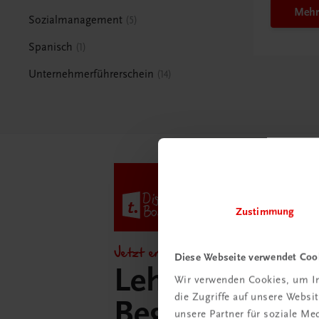
Mehr
Sozialmanagement
5
Spanisch
1
Unternehmerführerschein
14
Zustimmung
Jetzt entdecken!
Diese Webseite verwendet Coo
Lehrer/innen-
Wir verwenden Cookies, um In
die Zugriffe auf unsere Webs
Begleitpakete 
unsere Partner für soziale M