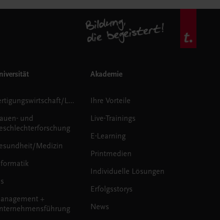
iversität
Akademie
Fertigungswirtschaft/Logistik
Ihre Vorteile
rauen- und
Live-Trainings
eschlechterforschung
E-Learning
esundheit/Medizin
Printmedien
nformatik
Individuelle Lösungen
us
Erfolgsstorys
anagement +
News
nternehmensführung