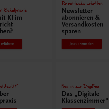
Rabattcode erhalten
r Schulpraxis
Newsletter
it KI im
abonnieren &
richt
Versandkosten
hen?
sparen
 erfahren
Jetzt anmelden
ntdeckt?
Neu in der DigiBox
ber
Das „Digitale
praxis
Klassenzimmer“