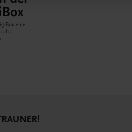
iBox
igiBox eine
n als
n.
 TRAUNER!