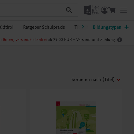
üdtirol
Ratgeber Schulpraxis
TRAUNER-DigiBox
Bildungstypen
Lehrer
i Ihnen, versandkostenfrei
ab 29,00 EUR –
Versand und Zahlung
Sortieren nach
(Titel)