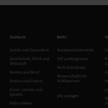
Sachbuch
Recht
Un
Familie und Gesundheit
Krankenanstaltenrecht
Gesellschaft, Politik und
OÖ Landesgesetze
F
Wirtschaft
G
Recht Schulpraxis
Karriere und Beruf
G
Wissenschaftliche
Kochen und Genuss
Publikationen
I
Kunst, Literatur und
J
Sprache
alle anzeigen
M
Natur erleben
U