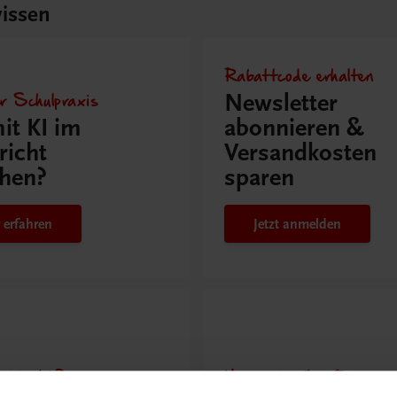
issen
Rabattcode erhalten
r Schulpraxis
Newsletter
it KI im
abonnieren &
richt
Versandkosten
hen?
sparen
 erfahren
Jetzt anmelden
ntdeckt?
Neu in der DigiBox