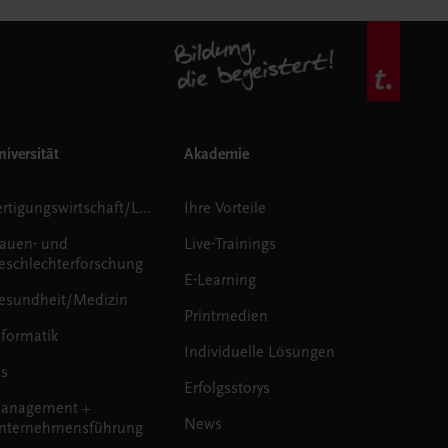
iversität
Akademie
Fertigungswirtschaft/Logistik
Ihre Vorteile
rauen- und
Live-Trainings
eschlechterforschung
E-Learning
esundheit/Medizin
Printmedien
nformatik
Individuelle Lösungen
us
Erfolgsstorys
anagement +
News
nternehmensführung