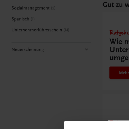
Gut zu w
Sozialmanagement
5
Spanisch
1
Unternehmerführerschein
14
Ratgebe
Wie m
Unter
Neuerscheinung
umge
Mehr
Schon e