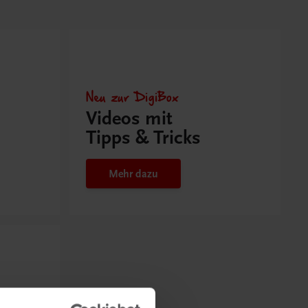
Neu zur DigiBox
Videos mit
Tipps & Tricks
Mehr dazu