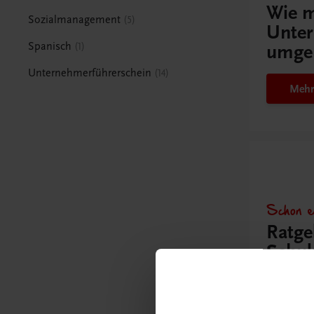
Wie m
Sozialmanagement
5
Unter
Spanisch
1
umge
Unternehmerführerschein
14
Mehr
Schon e
Ratge
Schul
Mehr