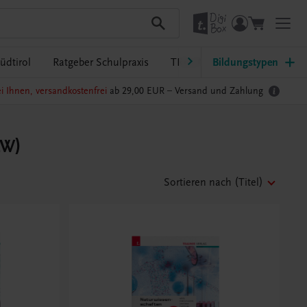
üdtirol
Ratgeber Schulpraxis
TRAUNER-DigiBox
Bildungstypen
Lehrer
i Ihnen, versandkostenfrei
ab 29,00 EUR –
Versand und Zahlung
LW)
Sortieren nach
(Titel)