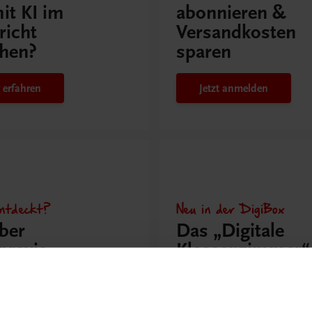
it KI im
abonnieren &
richt
Versandkosten
hen?
sparen
 erfahren
Jetzt anmelden
ntdeckt?
Neu in der DigiBox
ber
Das „Digitale
praxis
Klassenzimmer“
 dazu
Mehr dazu