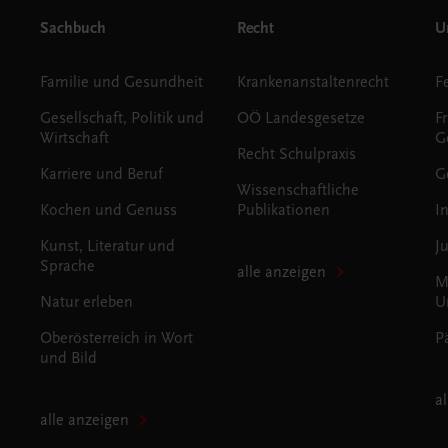
Sachbuch
Recht
Un
Familie und Gesundheit
Krankenanstaltenrecht
Gesellschaft, Politik und
OÖ Landesgesetze
F
Wirtschaft
G
Recht Schulpraxis
Karriere und Beruf
G
Wissenschaftliche
Kochen und Genuss
Publikationen
I
Kunst, Literatur und
J
Sprache
alle anzeigen
M
Natur erleben
U
Oberösterreich in Wort
P
und Bild
a
alle anzeigen