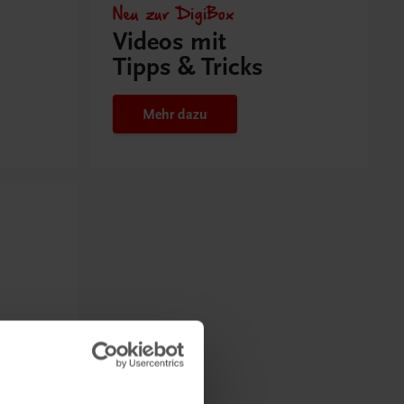
Neu zur DigiBox
Videos mit
Tipps & Tricks
Mehr dazu