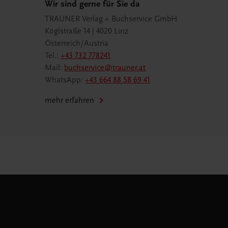
Wir sind gerne für Sie da
TRAUNER Verlag + Buchservice GmbH
Köglstraße 14 | 4020 Linz
Österreich/Austria
Tel.:
+43 732 778241
Mail:
buchservice@trauner.at
WhatsApp:
+43 664 88 58 69 41
mehr erfahren