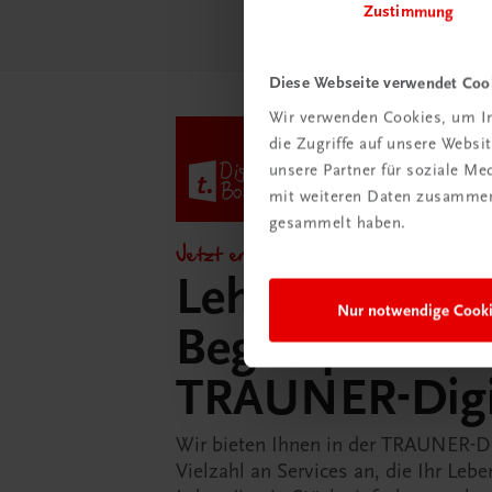
Zustimmung
Diese Webseite verwendet Coo
Wir verwenden Cookies, um In
die Zugriffe auf unsere Webs
unsere Partner für soziale M
mit weiteren Daten zusammen,
gesammelt haben.
Jetzt entdecken!
Lehrer/innen-
Nur notwendige Cook
Begleitpakete 
TRAUNER-Dig
Wir bieten Ihnen in der TRAUNER-D
Vielzahl an Services an, die Ihr Lebe