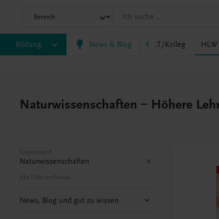
HF/TFS
Bildung
HLM/HLK
News & Blog
HLPS/FSB
HLT/Kolleg
HLW
Naturwissenschaften – Höhere Lehra
Gegenstand
Naturwissenschaften
Alle Filter entfernen
News, Blog und gut zu wissen