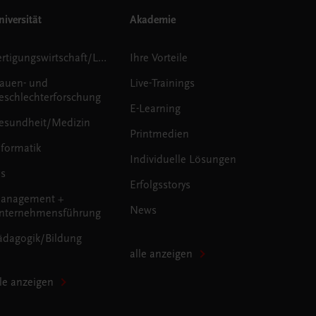
iversität
Akademie
Fertigungswirtschaft/Logistik
Ihre Vorteile
rauen- und
Live-Trainings
eschlechterforschung
E-Learning
esundheit/Medizin
Printmedien
nformatik
Individuelle Lösungen
us
Erfolgsstorys
anagement +
News
nternehmensführung
ädagogik/Bildung
alle anzeigen
lle anzeigen