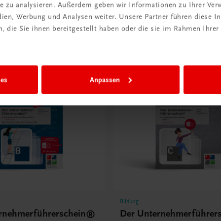
ite zu analysieren. Außerdem geben wir Informationen zu Ihrer Ve
Book
der TRAUNER-DigiBox
E-Book in der TRAUNER-DigiB
edien, Werbung und Analysen weiter. Unsere Partner führen diese 
-DigiBox
€ 8,50
 die Sie ihnen bereitgestellt haben oder die sie im Rahmen Ihrer
ies
Anpassen
Bildung
rnehmerführerschein®
Der Unternehmerführer