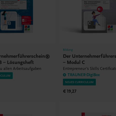
Bildung
rnehmerführerschein®
Der Unternehmerführer
B – Lösungsheft
– Modul C
u allen Arbeitsaufgaben
Entrepreneur's Skills Certifica
TRAUNER-DigiBox
ICULUM
NEUES CURRICULUM
€ 19,27