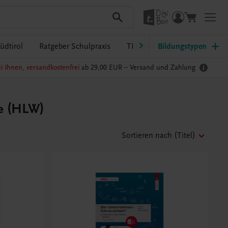
üdtirol
Ratgeber Schulpraxis
TRAUNER-DigiBox
Bildungstypen
Lehrer
i Ihnen, versandkostenfrei
ab 29,00 EUR –
Versand und Zahlung
fe (HLW)
Sortieren nach
(Titel)