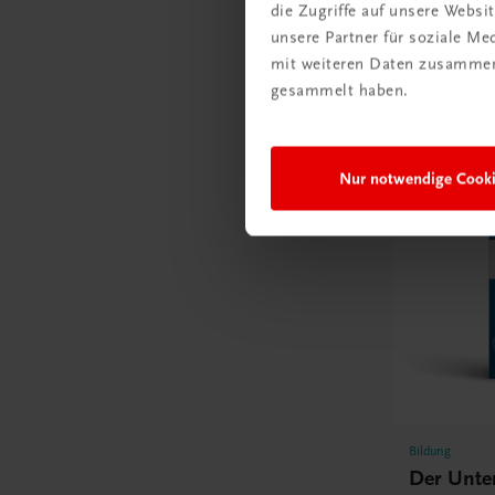
die Zugriffe auf unsere Webs
E-Book in 
unsere Partner für soziale M
TRAUNER
mit weiteren Daten zusammen,
€ 15,47
gesammelt haben.
Nur notwendige Cook
Bildung
Der Unte