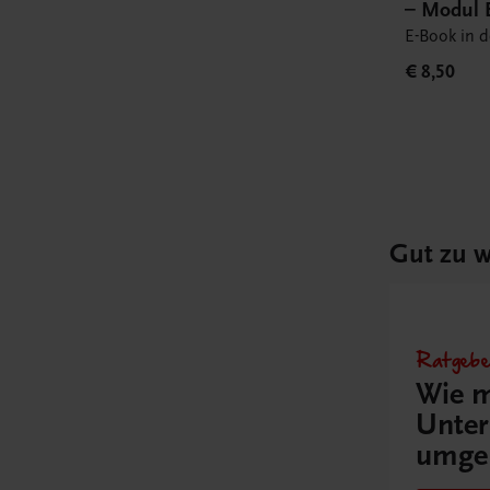
– Modul 
Book
E-Book in 
€ 8,50
Gut zu w
Ratgebe
Wie m
Unter
umge