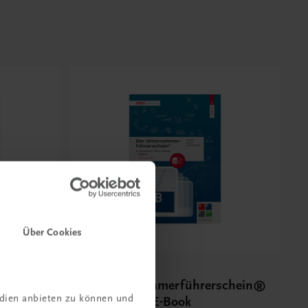
Über Cookies
Bildung
schein®
Der Unternehmerführerschein®
edien anbieten zu können und
 – E-
– Modul B – E-Book