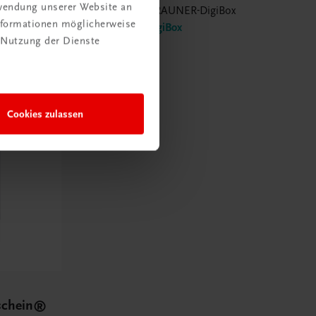
rwendung unserer Website an
ox
E-Book in der TRAUNER-DigiBox
Informationen möglicherweise
TRAUNER-DigiBox
 Nutzung der Dienste
€ 16,38
Cookies zulassen
schein®