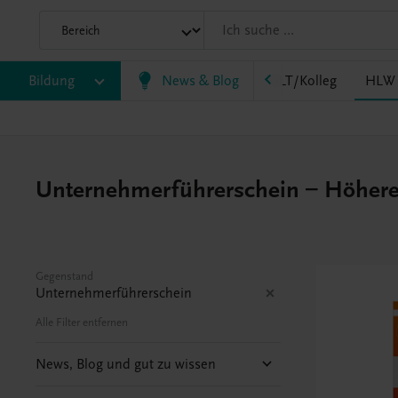
HF/TFS
Bildung
HLM/HLK
News & Blog
HLPS/FSB
HLT/Kolleg
HLW
Unternehmerführerschein – Höhere L
Gegenstand
Unternehmerführerschein
Alle Filter entfernen
News, Blog und gut zu wissen