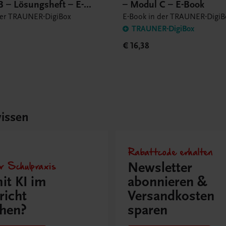
B – Lösungsheft – E-
– Modul C – E-Book
der TRAUNER-DigiBox
E-Book in der TRAUNER-DigiB
TRAUNER-DigiBox
€ 16,38
issen
Rabattcode erhalten
r Schulpraxis
Newsletter
it KI im
abonnieren &
richt
Versandkosten
hen?
sparen