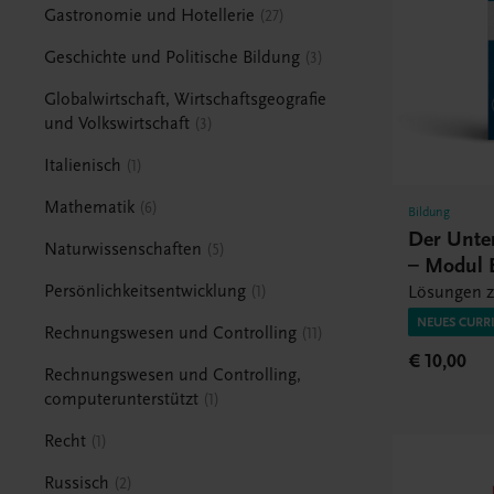
Gastronomie und Hotellerie
27
Geschichte und Politische Bildung
3
Globalwirtschaft, Wirtschaftsgeografie
und Volkswirtschaft
3
Italienisch
1
Mathematik
6
Bildung
Der Unte
Naturwissenschaften
5
– Modul 
Persönlichkeitsentwicklung
Lösungen z
1
NEUES CURR
Rechnungswesen und Controlling
11
€ 10,00
Rechnungswesen und Controlling,
computerunterstützt
1
Recht
1
Russisch
2