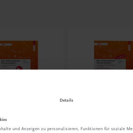
Details
Bildung
kies
rnehmerführerschein®
Der Unternehmerführer
halte und Anzeigen zu personalisieren, Funktionen für soziale M
A – E-Book
– Modul A – Lösungsheft