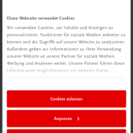
Diese Webseite verwendet Cookies
Wir verwenden Cookies, um Inhalte und Anzeigen zu
personalisieren, Funktionen für soziale Medien anbieten zu
können und die Zugriffe auf unsere Website zu analysieren.
Außerdem geben wir Informationen zu Ihrer Verwendung
Rabattcode erhalten
unserer Website an unsere Partner für soziale Medien,
Newsletter abonnieren
Werbung und Analysen weiter. Unsere Partner führen diese
& Versandkosten sparen
Informationen möglicherweise mit weiteren Daten
zusammen, die Sie ihnen bereitgestellt haben oder die sie
Jetzt anmelden
im Rahmen Ihrer Nutzung der Dienste gesammelt haben.
Cookies zulassen
Anpassen