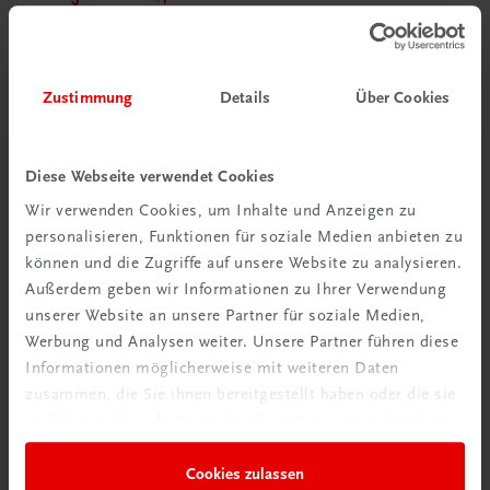
Wie mit KI im Unterricht
umgehen?
Zustimmung
Details
Über Cookies
Mehr erfahren
Diese Webseite verwendet Cookies
Wir verwenden Cookies, um Inhalte und Anzeigen zu
personalisieren, Funktionen für soziale Medien anbieten zu
können und die Zugriffe auf unsere Website zu analysieren.
Außerdem geben wir Informationen zu Ihrer Verwendung
unserer Website an unsere Partner für soziale Medien,
Werbung und Analysen weiter. Unsere Partner führen diese
Informationen möglicherweise mit weiteren Daten
zusammen, die Sie ihnen bereitgestellt haben oder die sie
Rabattcode erhalten
im Rahmen Ihrer Nutzung der Dienste gesammelt haben.
Newsletter abonnieren
& Versandkosten sparen
Cookies zulassen