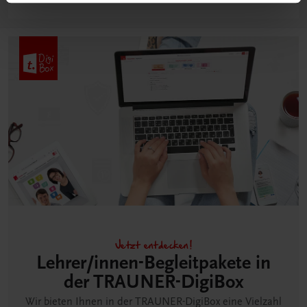
Jetzt entdecken!
Lehrer/innen-Begleitpakete in
der TRAUNER-DigiBox
Wir bieten Ihnen in der TRAUNER-DigiBox eine Vielzahl