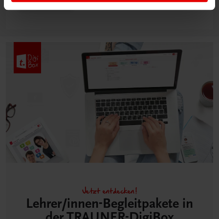
Mehr dazu
Jetzt entdecken!
Lehrer/innen-Begleitpakete in
der TRAUNER-DigiBox