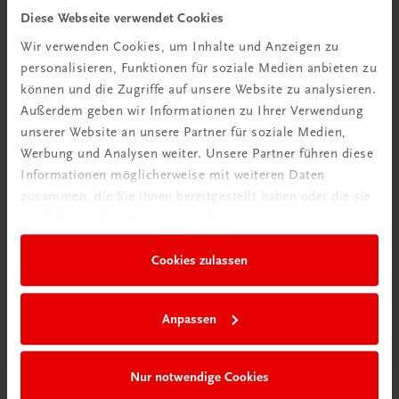
Tipps & Tricks
Diese Webseite verwendet Cookies
Wir verwenden Cookies, um Inhalte und Anzeigen zu
Mehr dazu
personalisieren, Funktionen für soziale Medien anbieten zu
können und die Zugriffe auf unsere Website zu analysieren.
Außerdem geben wir Informationen zu Ihrer Verwendung
unserer Website an unsere Partner für soziale Medien,
Werbung und Analysen weiter. Unsere Partner führen diese
Informationen möglicherweise mit weiteren Daten
zusammen, die Sie ihnen bereitgestellt haben oder die sie
im Rahmen Ihrer Nutzung der Dienste gesammelt haben.
Cookies zulassen
Neu in der DigiBox
Anpassen
Das „Digitale
Klassenzimmer“
Nur notwendige Cookies