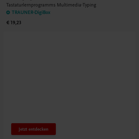
Tastaturlernprogramms Multimedia-Typing
TRAUNER-DigiBox
€ 19,23
Bestens gerüstet
Innovatives PTS-Konzept
Jetzt entdecken