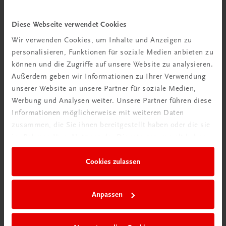
Diese Webseite verwendet Cookies
Wir verwenden Cookies, um Inhalte und Anzeigen zu
personalisieren, Funktionen für soziale Medien anbieten zu
können und die Zugriffe auf unsere Website zu analysieren.
Außerdem geben wir Informationen zu Ihrer Verwendung
unserer Website an unsere Partner für soziale Medien,
Werbung und Analysen weiter. Unsere Partner führen diese
Ratgeber Schulpraxis
Informationen möglicherweise mit weiteren Daten
Wie mit KI im Unterricht
zusammen, die Sie ihnen bereitgestellt haben oder die sie
umgehen?
im Rahmen Ihrer Nutzung der Dienste gesammelt haben.
Mehr erfahren
Cookies zulassen
Anpassen