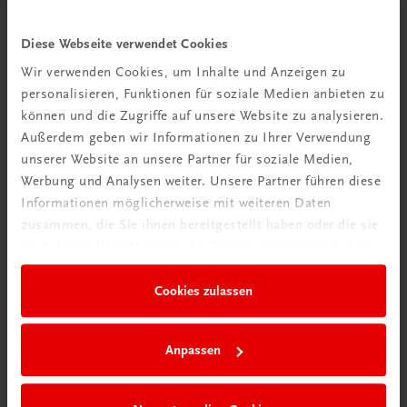
Diese Webseite verwendet Cookies
Wir verwenden Cookies, um Inhalte und Anzeigen zu
personalisieren, Funktionen für soziale Medien anbieten zu
können und die Zugriffe auf unsere Website zu analysieren.
Außerdem geben wir Informationen zu Ihrer Verwendung
unserer Website an unsere Partner für soziale Medien,
Werbung und Analysen weiter. Unsere Partner führen diese
Ratgeber Schulpraxis
Informationen möglicherweise mit weiteren Daten
Wie mit KI im Unterricht
zusammen, die Sie ihnen bereitgestellt haben oder die sie
umgehen?
im Rahmen Ihrer Nutzung der Dienste gesammelt haben.
Mehr erfahren
Cookies zulassen
Anpassen