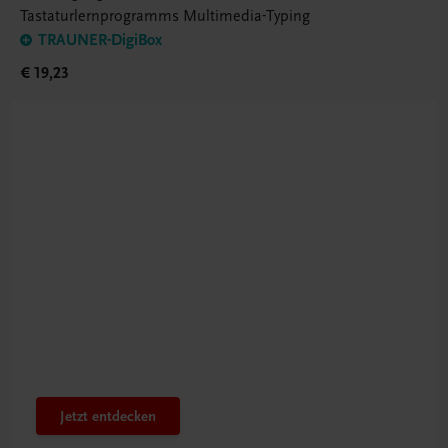
Tastaturlernprogramms Multimedia-Typing
TRAUNER-DigiBox
€ 19,23
Bestens gerüstet
Innovatives PTS-Konzept
Jetzt entdecken