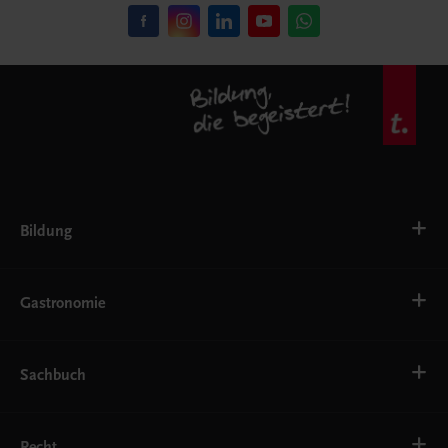
Bildung
VS
AHS
Gastronomie
BAFEP/BASOP
BRP
BS
Bäckerei
EWF/ZWF
Getränke
Sachbuch
FW
Hotelmanagement
Konditorei und Patisserie
Küche
Familie und Gesundheit
Service
Gesellschaft, Politik und Wirtschaft
Recht