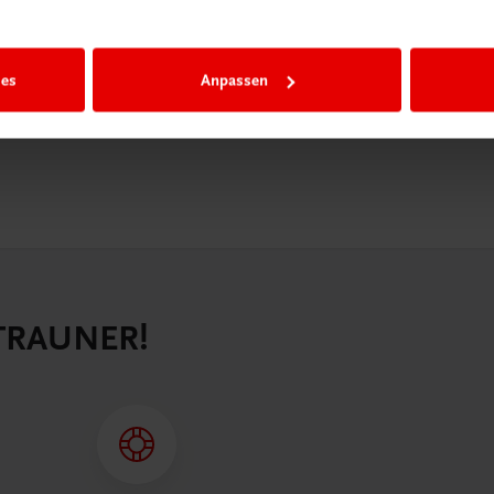
n als
n.
ies
Anpassen
 TRAUNER!