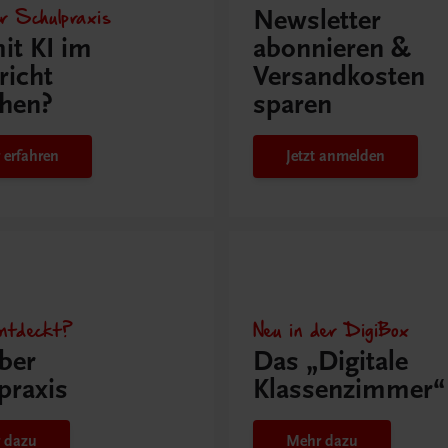
r Schulpraxis
Newsletter
it KI im
abonnieren &
richt
Versandkosten
hen?
sparen
 erfahren
Jetzt anmelden
ntdeckt?
Neu in der DigiBox
ber
Das „Digitale
praxis
Klassenzimmer“
 dazu
Mehr dazu