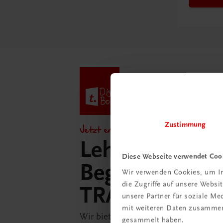
Zustimmung
Jetzt entdecken!
Lehrer/innen-
Diese Webseite verwendet Coo
Begleitpakete 
Wir verwenden Cookies, um In
die Zugriffe auf unsere Webs
TRAUNER-Dig
unsere Partner für soziale M
mit weiteren Daten zusammen,
Wir bieten Ihnen in der TRAUNER-D
gesammelt haben.