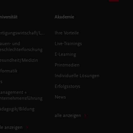
iversität
Akademie
Fertigungswirtschaft/Logistik
Ihre Vorteile
rauen- und
Live-Trainings
eschlechterforschung
E-Learning
esundheit/Medizin
Printmedien
nformatik
Individuelle Lösungen
us
Erfolgsstorys
anagement +
News
nternehmensführung
ädagogik/Bildung
alle anzeigen
lle anzeigen