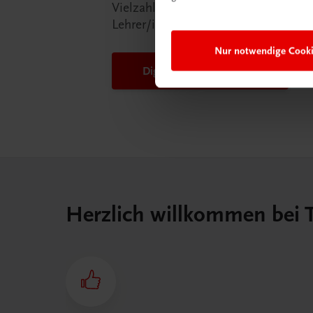
Vielzahl an Services an, die Ihr Lebe
Lehrer/in ein Stück einfacher mache
Nur notwendige Cook
DigiBox für Lehrer/innen
Herzlich willkommen bei