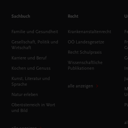
Sachbuch
Recht
Un
Familie und Gesundheit
Krankenanstaltenrecht
Gesellschaft, Politik und
OÖ Landesgesetze
F
Wirtschaft
G
Recht Schulpraxis
Karriere und Beruf
G
Wissenschaftliche
Kochen und Genuss
Publikationen
I
Kunst, Literatur und
J
Sprache
alle anzeigen
M
Natur erleben
U
Oberösterreich in Wort
P
und Bild
a