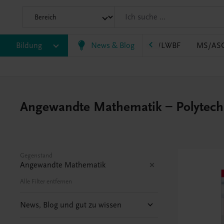
B
Bildung
HLT/Kolleg
HLW
News & Blog
HTL/FS
LW/LWBF
MS/AS
Angewandte Mathematik – Polytech
Gegenstand
Angewandte Mathematik
Alle Filter entfernen
News, Blog und gut zu wissen