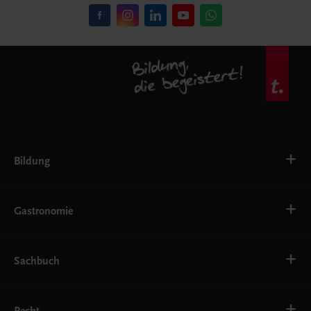
Bildung
VS
AHS
Gastronomie
BAFEP/BASOP
BRP
BS
Bäckerei
EWF/ZWF
Getränke
Sachbuch
FW
Hotelmanagement
Konditorei und Patisserie
Küche
Familie und Gesundheit
Service
Gesellschaft, Politik und Wirtschaft