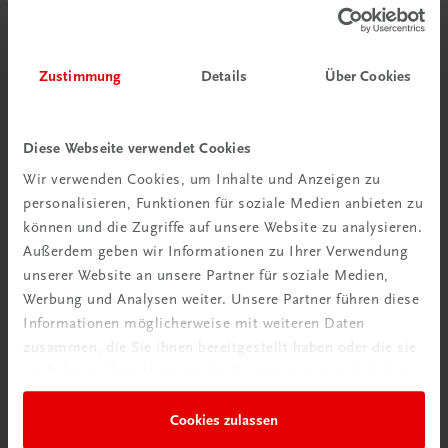
Zustimmung
Details
Über Cookies
Diese Webseite verwendet Cookies
Wir verwenden Cookies, um Inhalte und Anzeigen zu
personalisieren, Funktionen für soziale Medien anbieten zu
können und die Zugriffe auf unsere Website zu analysieren.
Außerdem geben wir Informationen zu Ihrer Verwendung
unserer Website an unsere Partner für soziale Medien,
Werbung und Analysen weiter. Unsere Partner führen diese
Informationen möglicherweise mit weiteren Daten
Gastronomie
zusammen, die Sie ihnen bereitgestellt haben oder die sie
Die große Backschule. Von einfach bis grandios.
im Rahmen Ihrer Nutzung der Dienste gesammelt haben.
Mit über 250 Rezepten
€ 30,80
Cookies zulassen