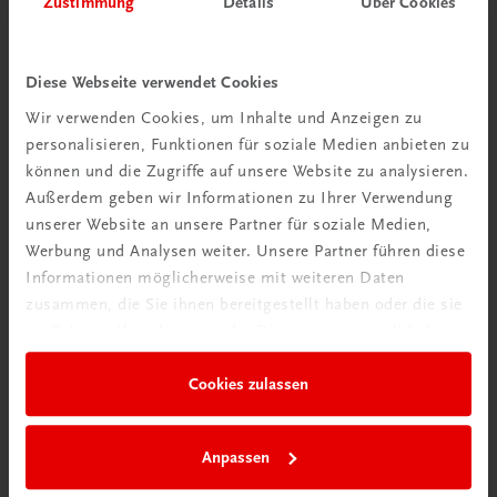
Zustimmung
Details
Über Cookies
Wir über uns
Wir sind ein österreichisches Familienunternehmen mit
Diese Webseite verwendet Cookies
75 Mitarbeiterinnen und Mitarbeitern, die eines verbindet:
Wir verwenden Cookies, um Inhalte und Anzeigen zu
Begeisterung für unsere Produkte.
personalisieren, Funktionen für soziale Medien anbieten zu
mehr erfahren
können und die Zugriffe auf unsere Website zu analysieren.
Außerdem geben wir Informationen zu Ihrer Verwendung
unserer Website an unsere Partner für soziale Medien,
Werbung und Analysen weiter. Unsere Partner führen diese
Informationen möglicherweise mit weiteren Daten
zusammen, die Sie ihnen bereitgestellt haben oder die sie
Wir sind gerne für Sie da
im Rahmen Ihrer Nutzung der Dienste gesammelt haben.
TRAUNER Verlag + Buchservice GmbH
Köglstraße 14 | 4020 Linz
Cookies zulassen
Österreich/Austria
Tel.:
+43 732 778241
Anpassen
Mail:
buchservice@trauner.at
WhatsApp:
+43 664 88 58 69 41