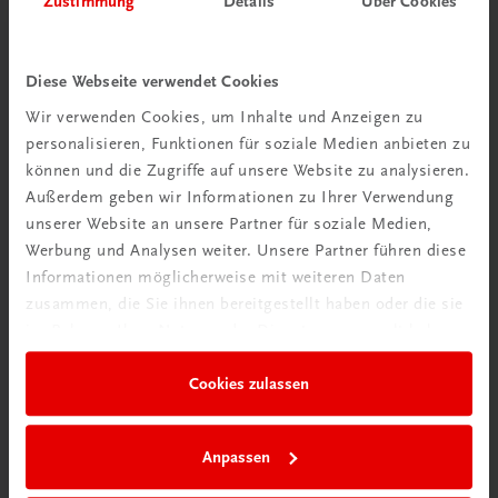
Zustimmung
Details
Über Cookies
Wir über uns
Wir sind ein österreichisches Familienunternehmen mit
Diese Webseite verwendet Cookies
75 Mitarbeiterinnen und Mitarbeitern, die eines verbindet:
Wir verwenden Cookies, um Inhalte und Anzeigen zu
Begeisterung für unsere Produkte.
personalisieren, Funktionen für soziale Medien anbieten zu
mehr erfahren
können und die Zugriffe auf unsere Website zu analysieren.
Außerdem geben wir Informationen zu Ihrer Verwendung
unserer Website an unsere Partner für soziale Medien,
Werbung und Analysen weiter. Unsere Partner führen diese
Informationen möglicherweise mit weiteren Daten
zusammen, die Sie ihnen bereitgestellt haben oder die sie
Wir sind gerne für Sie da
im Rahmen Ihrer Nutzung der Dienste gesammelt haben.
TRAUNER Verlag + Buchservice GmbH
Köglstraße 14 | 4020 Linz
Cookies zulassen
Österreich/Austria
Tel.:
+43 732 778241
Anpassen
Mail:
buchservice@trauner.at
WhatsApp:
+43 664 88 58 69 41