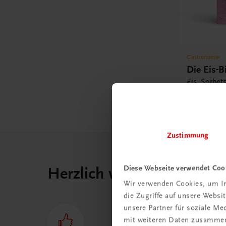
Gastronomie
Die Eis-B
Eis. Sorbets
€ 41,20
Zustimmung
Diese Webseite verwendet Coo
Herzlich willkommen bei
Wir verwenden Cookies, um In
die Zugriffe auf unsere Webs
unsere Partner für soziale M
mit weiteren Daten zusammen,