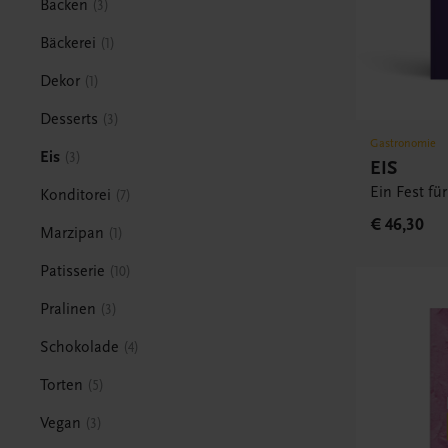
Backen
3
Bäckerei
1
Dekor
1
Desserts
3
Gastronomie
Eis
3
EIS
Ein Fest fü
Konditorei
7
€ 46,30
Marzipan
1
Patisserie
10
Pralinen
3
Schokolade
4
Torten
5
Vegan
3