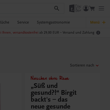
Küche
Service
Systemgastronomie
Menü
i Ihnen, versandkostenfrei
ab 29,00 EUR –
Versand und Zahlung
Sortieren nach
Naschen ohne Reue
„Süß und
gesund?!“ Birgit
backt's – das
neue gesunde