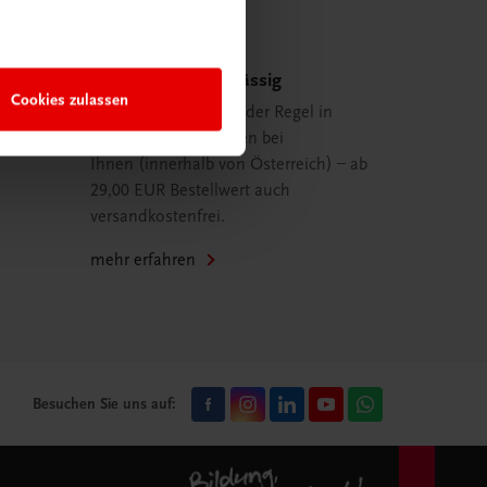
Schnell und zuverlässig
Cookies zulassen
Ihre Bestellung ist in der Regel in
spätestens 48 Stunden bei
Ihnen (innerhalb von Österreich) – ab
29,00 EUR Bestellwert auch
versandkostenfrei.
mehr erfahren
Besuchen Sie uns auf: