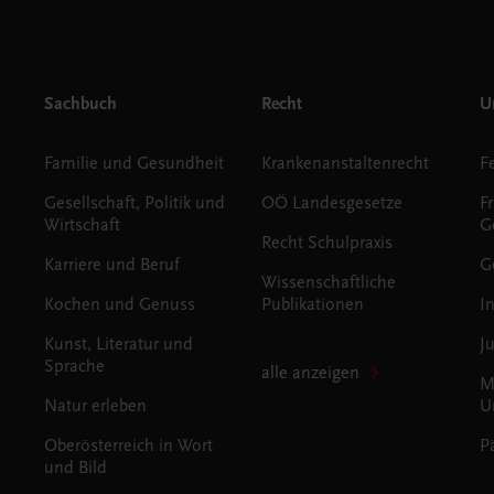
Sachbuch
Recht
Un
Familie und Gesundheit
Krankenanstaltenrecht
Gesellschaft, Politik und
OÖ Landesgesetze
F
Wirtschaft
G
Recht Schulpraxis
Karriere und Beruf
G
Wissenschaftliche
Kochen und Genuss
Publikationen
I
Kunst, Literatur und
J
Sprache
alle anzeigen
M
Natur erleben
U
Oberösterreich in Wort
P
und Bild