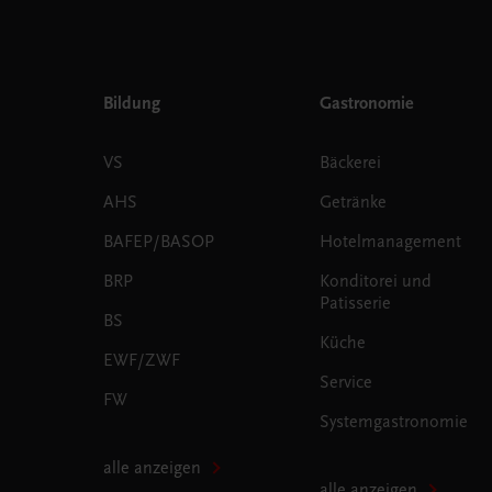
Bildung
Gastronomie
VS
Bäckerei
AHS
Getränke
BAFEP/BASOP
Hotelmanagement
BRP
Konditorei und
Patisserie
BS
Küche
EWF/ZWF
Service
FW
Systemgastronomie
alle anzeigen
alle anzeigen