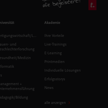
iversität
Akademie
Fertigungswirtschaft/Logistik
Ihre Vorteile
rauen- und
Live-Trainings
eschlechterforschung
E-Learning
esundheit/Medizin
Printmedien
nformatik
Individuelle Lösungen
us
Erfolgsstorys
anagement +
News
nternehmensführung
ädagogik/Bildung
alle anzeigen