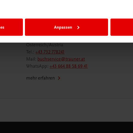
Wir sind gerne für Sie da
ies
Anpassen
TRAUNER Verlag + Buchservice GmbH
Köglstraße 14 | 4020 Linz
Österreich/Austria
Tel.:
+43 732 778241
Mail:
buchservice@trauner.at
WhatsApp:
+43 664 88 58 69 41
mehr erfahren