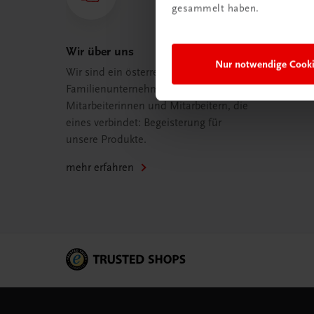
gesammelt haben.
Wir über uns
Nur notwendige Cook
Wir sind ein österreichisches
Familienunternehmen mit 75
Mitarbeiterinnen und Mitarbeitern, die
eines verbindet: Begeisterung für
unsere Produkte.
mehr erfahren