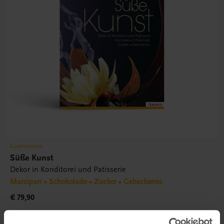
Gastronomie
Süße Kunst
Dekor in Konditorei und Patisserie
Marzipan • Schokolade • Zucker • Gebackenes
€ 79,90