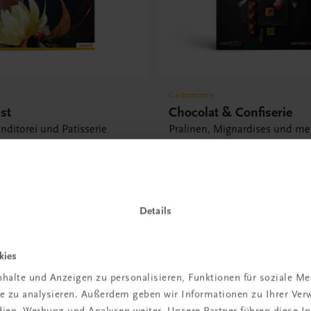
Gastronomie
st
Chocolat & Confiserie
nditorei und Patisserie
Pralinen, Mignardises und me
Schokolade • Zucker •
€ 82,20
s
Details
kies
halte und Anzeigen zu personalisieren, Funktionen für soziale M
 TRAUNER!
ite zu analysieren. Außerdem geben wir Informationen zu Ihrer Ve
edien, Werbung und Analysen weiter. Unsere Partner führen diese 