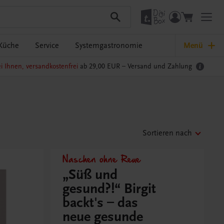
Küche
Service
Systemgastronomie
Menü
i Ihnen, versandkostenfrei
ab 29,00 EUR –
Versand und Zahlung
Sortieren nach
Naschen ohne Reue
„Süß und
gesund?!“ Birgit
backt's – das
neue gesunde