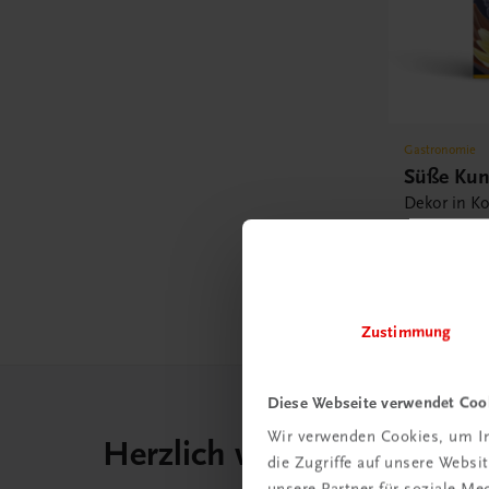
Gastronomie
Süße Kun
Dekor in Ko
Marzipan • 
Gebackene
€ 79,90
Zustimmung
Diese Webseite verwendet Coo
Wir verwenden Cookies, um In
Herzlich willkommen bei
die Zugriffe auf unsere Webs
unsere Partner für soziale M