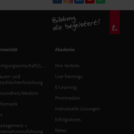
iversität
Akademie
Fertigungswirtschaft/Logistik
Ihre Vorteile
rauen- und
Live-Trainings
eschlechterforschung
E-Learning
esundheit/Medizin
Printmedien
nformatik
Individuelle Lösungen
us
Erfolgsstorys
anagement +
News
nternehmensführung