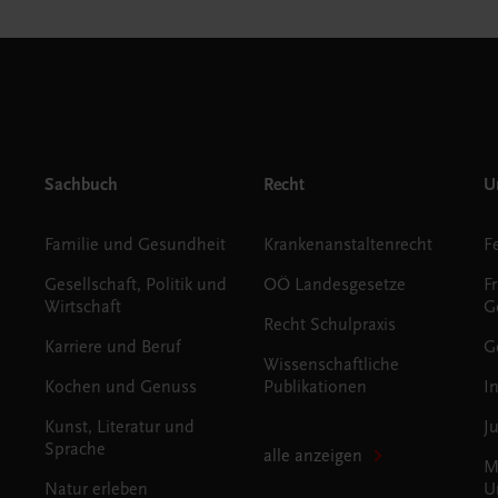
Sachbuch
Recht
Un
Familie und Gesundheit
Krankenanstaltenrecht
Gesellschaft, Politik und
OÖ Landesgesetze
F
Wirtschaft
G
Recht Schulpraxis
Karriere und Beruf
G
Wissenschaftliche
Kochen und Genuss
Publikationen
I
Kunst, Literatur und
J
Sprache
alle anzeigen
M
Natur erleben
U