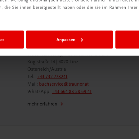
 die Sie ihnen bereitgestellt haben oder die sie im Rahmen Ihrer
ies
Anpassen
Wir sind gerne für Sie da
TRAUNER Verlag + Buchservice GmbH
Köglstraße 14 | 4020 Linz
Österreich/Austria
Tel.:
+43 732 778241
Mail:
buchservice@trauner.at
WhatsApp:
+43 664 88 58 69 41
mehr erfahren