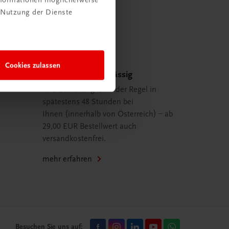
 Nutzung der Dienste
Cookies zulassen
Schnell und zuverlässig
Ihre Bestellung ist in der Regel in
spätestens 48 Stunden bei
Ihnen (innerhalb von Österreich) – ab
29,00 EUR Bestellwert auch
versandkostenfrei.
mehr erfahren
Besuchen Sie uns auf: