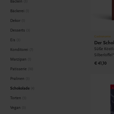
Backen
3
Bäckerei
1
Dekor
1
Desserts
3
Gastronomie
Eis
3
Der Schok
Süße Köstli
Konditorei
7
Silberlöffel
Marzipan
1
€ 41,10
Patisserie
10
Pralinen
3
Schokolade
4
Torten
5
Vegan
3