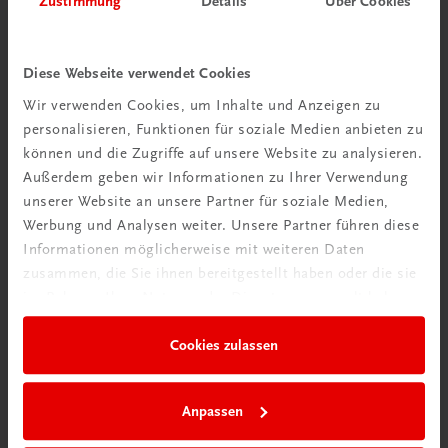
Zustimmung
Details
Über Cookies
Wir über uns
Wir sind ein österreichisches Familienunternehmen mit
Diese Webseite verwendet Cookies
75 Mitarbeiterinnen und Mitarbeitern, die eines verbindet:
Wir verwenden Cookies, um Inhalte und Anzeigen zu
Begeisterung für unsere Produkte.
personalisieren, Funktionen für soziale Medien anbieten zu
mehr erfahren
können und die Zugriffe auf unsere Website zu analysieren.
Außerdem geben wir Informationen zu Ihrer Verwendung
unserer Website an unsere Partner für soziale Medien,
Werbung und Analysen weiter. Unsere Partner führen diese
Informationen möglicherweise mit weiteren Daten
zusammen, die Sie ihnen bereitgestellt haben oder die sie
Wir sind gerne für Sie da
im Rahmen Ihrer Nutzung der Dienste gesammelt haben.
TRAUNER Verlag + Buchservice GmbH
Köglstraße 14 | 4020 Linz
Cookies zulassen
Österreich/Austria
Tel.:
+43 732 778241
Anpassen
Mail:
buchservice@trauner.at
WhatsApp:
+43 664 88 58 69 41