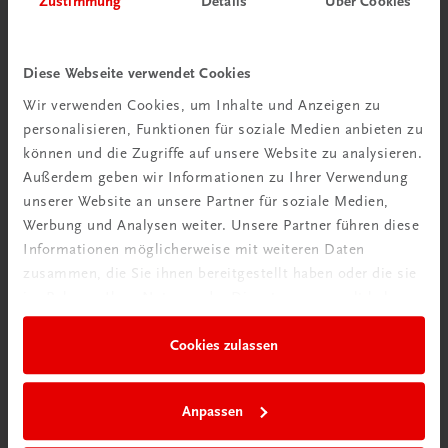
Zustimmung
Details
Über Cookies
Wir über uns
Wir sind ein österreichisches Familienunternehmen mit
Diese Webseite verwendet Cookies
75 Mitarbeiterinnen und Mitarbeitern, die eines verbindet:
Wir verwenden Cookies, um Inhalte und Anzeigen zu
Begeisterung für unsere Produkte.
personalisieren, Funktionen für soziale Medien anbieten zu
mehr erfahren
können und die Zugriffe auf unsere Website zu analysieren.
Außerdem geben wir Informationen zu Ihrer Verwendung
unserer Website an unsere Partner für soziale Medien,
Werbung und Analysen weiter. Unsere Partner führen diese
Informationen möglicherweise mit weiteren Daten
zusammen, die Sie ihnen bereitgestellt haben oder die sie
Wir sind gerne für Sie da
im Rahmen Ihrer Nutzung der Dienste gesammelt haben.
TRAUNER Verlag + Buchservice GmbH
Köglstraße 14 | 4020 Linz
Cookies zulassen
Österreich/Austria
Tel.:
+43 732 778241
Anpassen
Mail:
buchservice@trauner.at
WhatsApp:
+43 664 88 58 69 41