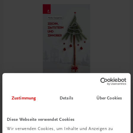
Zustimmung
Details
Über Cookies
Sachbuch
Zeichn, Zimtstern und Zinnober
Diese Webseite verwendet Cookies
€ 18,90
Wir verwenden Cookies, um Inhalte und Anzeigen zu