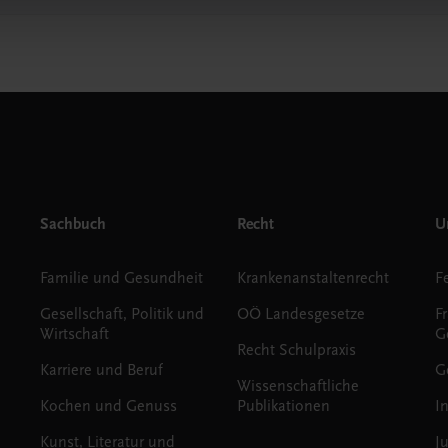
Sachbuch
Recht
Un
Familie und Gesundheit
Krankenanstaltenrecht
Gesellschaft, Politik und
OÖ Landesgesetze
F
Wirtschaft
G
Recht Schulpraxis
Karriere und Beruf
G
Wissenschaftliche
Kochen und Genuss
Publikationen
I
Kunst, Literatur und
J