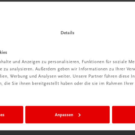
 TRAUNER!
Details
kies
Wir sind gerne für Sie da
halte und Anzeigen zu personalisieren, Funktionen für soziale M
ite zu analysieren. Außerdem geben wir Informationen zu Ihrer Ve
TRAUNER Verlag + Buchservice GmbH
edien, Werbung und Analysen weiter. Unsere Partner führen diese 
Köglstraße 14 | 4020 Linz
 die Sie ihnen bereitgestellt haben oder die sie im Rahmen Ihrer
Österreich/Austria
Tel.:
+43 732 778241
Mail:
buchservice@trauner.at
WhatsApp:
+43 664 88 58 69 41
ies
Anpassen
mehr erfahren