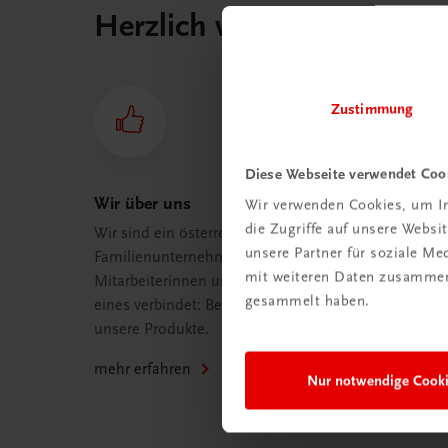
Herzlich willkommen bei
Zustimmung
Diese Webseite verwendet Coo
Wir über uns
Wir verwenden Cookies, um In
die Zugriffe auf unsere Webs
Wir sind ein österreichisches
unsere Partner für soziale M
Familienunternehmen mit 75
mit weiteren Daten zusammen,
Mitarbeiterinnen und Mitarbeitern, die
gesammelt haben.
eines verbindet: Begeisterung für
unsere Produkte.
mehr erfahren
Nur notwendige Cook