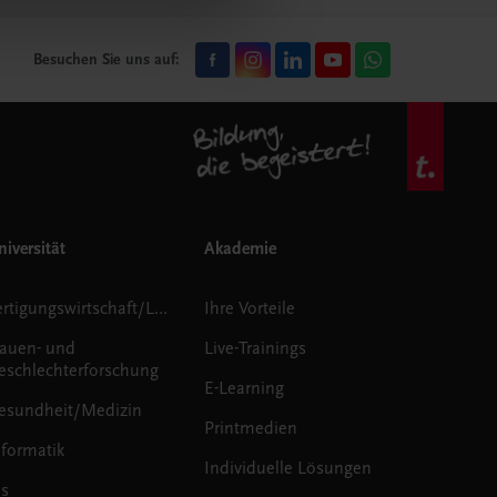
Besuchen Sie uns auf:
iversität
Akademie
Fertigungswirtschaft/Logistik
Ihre Vorteile
rauen- und
Live-Trainings
eschlechterforschung
E-Learning
esundheit/Medizin
Printmedien
nformatik
Individuelle Lösungen
us