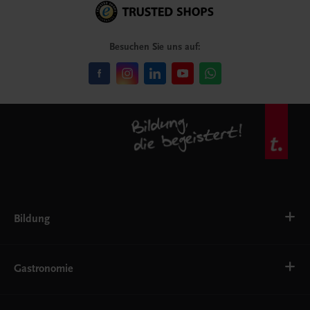
Besuchen Sie uns auf:
Bildung
VS
AHS
Gastronomie
BAFEP/BASOP
BRP
BS
Bäckerei