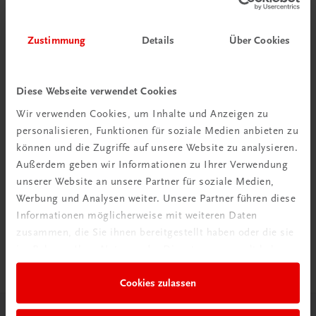
Zustimmung
Details
Über Cookies
Diese Webseite verwendet Cookies
Wir verwenden Cookies, um Inhalte und Anzeigen zu
personalisieren, Funktionen für soziale Medien anbieten zu
können und die Zugriffe auf unsere Website zu analysieren.
Außerdem geben wir Informationen zu Ihrer Verwendung
unserer Website an unsere Partner für soziale Medien,
Werbung und Analysen weiter. Unsere Partner führen diese
Informationen möglicherweise mit weiteren Daten
zusammen, die Sie ihnen bereitgestellt haben oder die sie
Sachbuch
Traunviertel Reiseführer
im Rahmen Ihrer Nutzung der Dienste gesammelt haben.
€ 34,90
Cookies zulassen